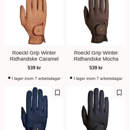
Roeckl Grip Winter
Roeckl Grip Winter
Ridhandske Caramel
Ridhandske Mocha
539
kr
539
kr
I lager inom 7 arbetsdagar
I lager inom 7 arbetsdagar
Zu Favoriten hinzufügen
Zu Fa