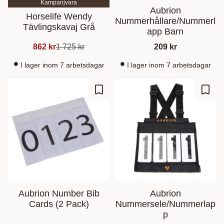
Kampanjvara
Aubrion
Horselife Wendy
Nummerhållare/Nummerl
Tävlingskavaj Grå
app Barn
862
kr
1 725
kr
209
kr
I lager inom 7 arbetsdagar
I lager inom 7 arbetsdagar
Zu Favoriten hinzufügen
Zu Fa
Aubrion Number Bib
Aubrion
Cards (2 Pack)
Nummersele/Nummerlap
p