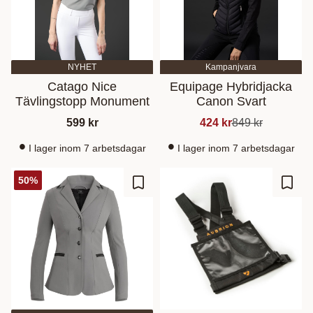
NYHET
Kampanjvara
Catago Nice
Equipage Hybridjacka
Tävlingstopp Monument
Canon Svart
599
kr
424
kr
849
kr
I lager inom 7 arbetsdagar
I lager inom 7 arbetsdagar
50
%
Zu Favoriten hinzufügen
Zu Fa