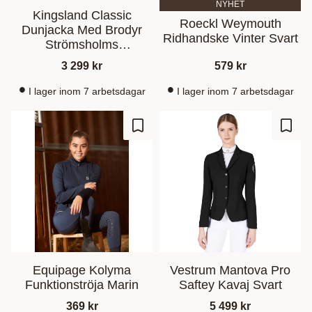
NYHET
Kingsland Classic
Roeckl Weymouth
Dunjacka Med Brodyr
Ridhandske Vinter Svart
Strömsholms
Sadelmakeri
3 299
kr
579
kr
I lager inom 7 arbetsdagar
I lager inom 7 arbetsdagar
Zu Favoriten hinzufügen
Zu Fa
Equipage Kolyma
Vestrum Mantova Pro
Funktionströja Marin
Saftey Kavaj Svart
369
kr
5 499
kr