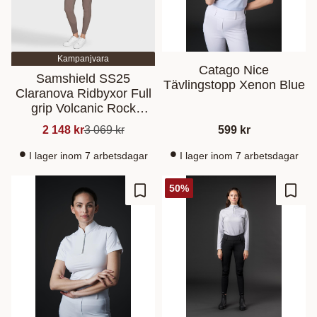
Kampanjvara
Catago Nice
Samshield SS25
Tävlingstopp Xenon Blue
Claranova Ridbyxor Full
grip Volcanic Rock
FR42/EU44
2 148
kr
3 069
kr
599
kr
I lager inom 7 arbetsdagar
I lager inom 7 arbetsdagar
50
%
Zu Favoriten hinzufügen
Zu Fa