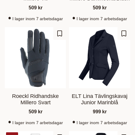
509
kr
509
kr
I lager inom 7 arbetsdagar
I lager inom 7 arbetsdagar
Zu Favoriten hinzufügen
Zu Fa
Roeckl Ridhandske
ELT Lina Tävlingskavaj
Millero Svart
Junior Marinblå
509
kr
999
kr
I lager inom 7 arbetsdagar
I lager inom 7 arbetsdagar