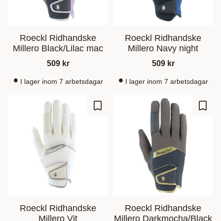
Roeckl Ridhandske
Roeckl Ridhandske
Millero Black/Lilac mac
Millero Navy night
509
kr
509
kr
I lager inom 7 arbetsdagar
I lager inom 7 arbetsdagar
Zu Favoriten hinzufügen
Zu Fa
Roeckl Ridhandske
Roeckl Ridhandske
Millero Vit
Millero Darkmocha/Black