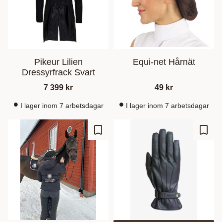
Pikeur Lilien
Equi-net Hårnät
Dressyrfrack Svart
7 399
kr
49
kr
I lager inom 7 arbetsdagar
I lager inom 7 arbetsdagar
Zu Favoriten hinzufügen
Zu Fa