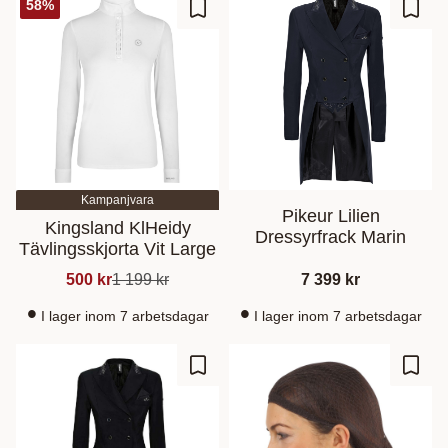
58
%
Zu Favoriten hinzufügen
Zu Fa
Kampanjvara
Pikeur Lilien
Kingsland KlHeidy
Dressyrfrack Marin
Tävlingsskjorta Vit Large
500
kr
1 199
kr
7 399
kr
I lager inom 7 arbetsdagar
I lager inom 7 arbetsdagar
Zu Favoriten hinzufügen
Zu Fa