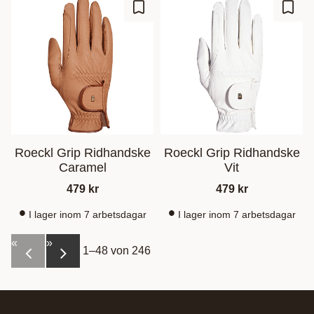
Zu Favoriten hinzufügen
Zu Fa
Roeckl Grip Ridhandske
Roeckl Grip Ridhandske
Caramel
Vit
479
kr
479
kr
I lager inom 7 arbetsdagar
I lager inom 7 arbetsdagar
«
»
1–
48
von
246