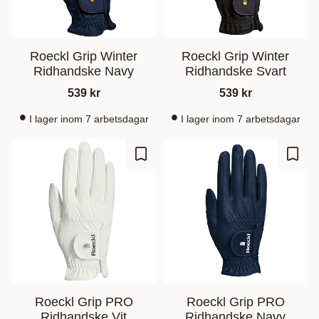
Roeckl Grip Winter
Roeckl Grip Winter
Ridhandske Navy
Ridhandske Svart
539
kr
539
kr
I lager inom 7 arbetsdagar
I lager inom 7 arbetsdagar
Zu Favoriten hinzufügen
Zu Fa
Roeckl Grip PRO
Roeckl Grip PRO
Ridhandske Vit
Ridhandske Navy