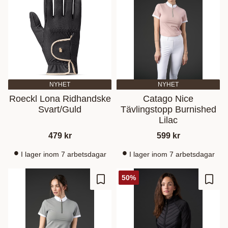
NYHET
NYHET
Roeckl Lona Ridhandske
Catago Nice
Svart/Guld
Tävlingstopp Burnished
Lilac
479
kr
599
kr
I lager inom 7 arbetsdagar
I lager inom 7 arbetsdagar
50
%
Zu Favoriten hinzufügen
Zu Fa