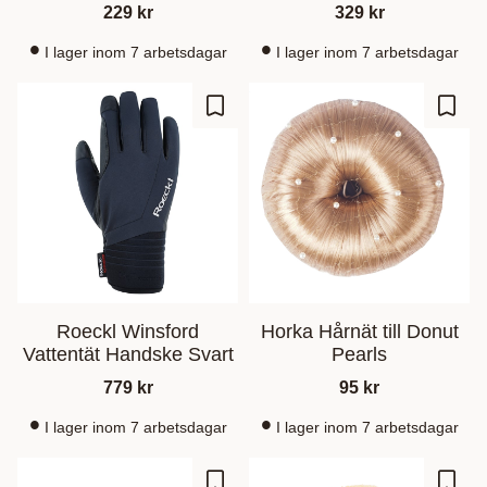
229
kr
329
kr
I lager inom 7 arbetsdagar
I lager inom 7 arbetsdagar
Zu Favoriten hinzufügen
Zu Fa
Roeckl Winsford
Horka Hårnät till Donut
Vattentät Handske Svart
Pearls
779
kr
95
kr
I lager inom 7 arbetsdagar
I lager inom 7 arbetsdagar