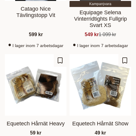
Kampanjvara
Catago Nice
Equipage Selena
Tävlingstopp Vit
Vinterridtights Fullgrip
Svart XS
599
kr
549
kr
1 099
kr
I lager inom 7 arbetsdagar
I lager inom 7 arbetsdagar
Zu Favoriten hinzufügen
Zu Fa
Equetech Hårnät Heavy
Equetech Hårnät Show
59
kr
49
kr