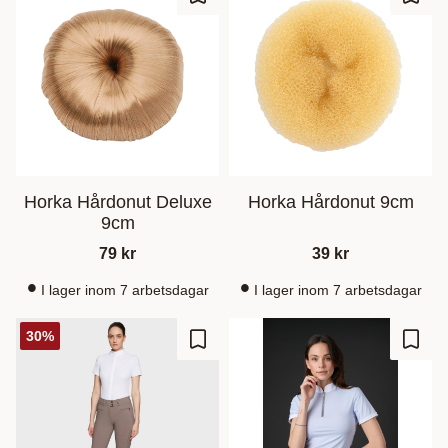
Zu Favoriten hinzufügen
Zu Fa
Horka Hårdonut Deluxe
Horka Hårdonut 9cm
9cm
79
kr
39
kr
I lager inom 7 arbetsdagar
I lager inom 7 arbetsdagar
30
%
Zu Favoriten hinzufügen
Zu Fa