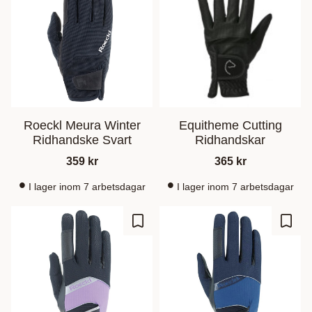
Roeckl Meura Winter
Equitheme Cutting
Ridhandske Svart
Ridhandskar
359
kr
365
kr
I lager inom 7 arbetsdagar
I lager inom 7 arbetsdagar
Zu Favoriten hinzufügen
Zu Fa