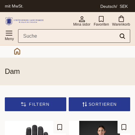
mit MwSt.
Deutsch
SEK
Menü
Mina sidor
Favoriten
Warenkorb
dam
FILTERN
SORTIEREN
Zu Favoriten hinzufügen
Zu Fa