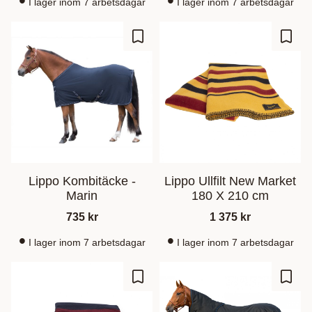
I lager inom 7 arbetsdagar
I lager inom 7 arbetsdagar
Zu Favoriten hinzufügen
Zu Fa
Lippo Kombitäcke -
Lippo Ullfilt New Market
Marin
180 X 210 cm
735
kr
1 375
kr
I lager inom 7 arbetsdagar
I lager inom 7 arbetsdagar
Zu Favoriten hinzufügen
Zu Fa