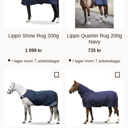
Lippo Show Rug 200g
Lippo Quarter Rug 200g
Navy
1 099
kr
735
kr
I lager inom 7 arbetsdagar
I lager inom 7 arbetsdagar
Zu Favoriten hinzufügen
Zu Fa