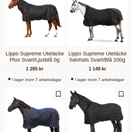
Lippo Supreme Utetäcke
Lippo Supreme Utetäcke
Plus Svart/Ljusblå 0g
halvhals Svart/Blå 200g
1 285
kr
1 149
kr
I lager inom 7 arbetsdagar
I lager inom 7 arbetsdagar
Zu Favoriten hinzufügen
Zu Fa