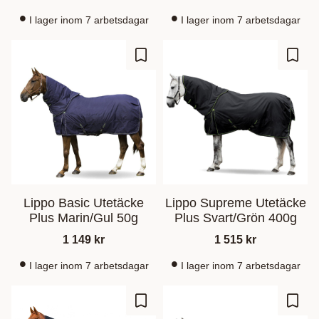
I lager inom 7 arbetsdagar
I lager inom 7 arbetsdagar
Zu Favoriten hinzufügen
Zu Fa
Lippo Basic Utetäcke
Lippo Supreme Utetäcke
Plus Marin/Gul 50g
Plus Svart/Grön 400g
1 149
kr
1 515
kr
I lager inom 7 arbetsdagar
I lager inom 7 arbetsdagar
Zu Favoriten hinzufügen
Zu Fa