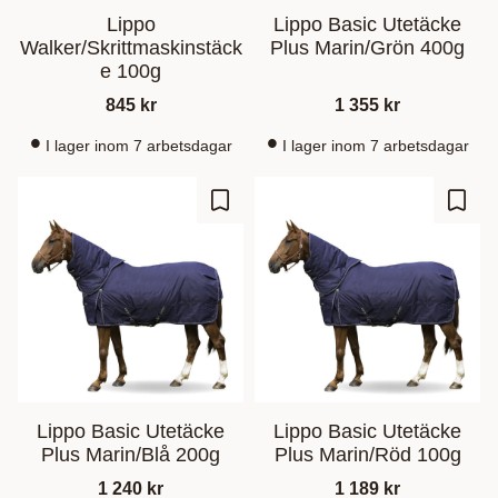
Lippo
Lippo Basic Utetäcke
Walker/Skrittmaskinstäck
Plus Marin/Grön 400g
e 100g
845
kr
1 355
kr
I lager inom 7 arbetsdagar
I lager inom 7 arbetsdagar
Zu Favoriten hinzufügen
Zu Fa
Lippo Basic Utetäcke
Lippo Basic Utetäcke
Plus Marin/Blå 200g
Plus Marin/Röd 100g
1 240
kr
1 189
kr