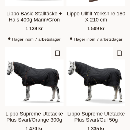
Lippo Basic Stalltäcke +
Lippo Ullfilt Yorkshire 180
Hals 400g Marin/Grön
X 210 cm
1 139
kr
1 509
kr
I lager inom 7 arbetsdagar
I lager inom 7 arbetsdagar
Zu Favoriten hinzufügen
Zu Fa
Lippo Supreme Utetäcke
Lippo Supreme Utetäcke
Plus Svart/Orange 300g
Plus Svart/Gul 50g
1 470
kr
1 335
kr