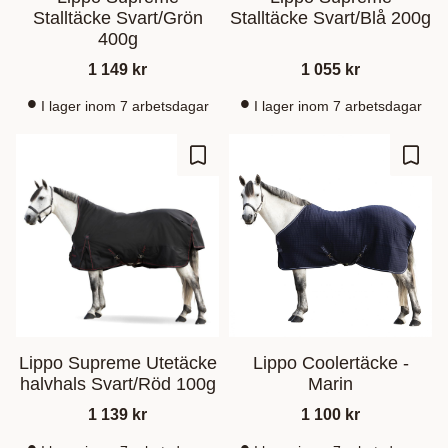
Stalltäcke Svart/Grön
Stalltäcke Svart/Blå 200g
400g
1 149
kr
1 055
kr
I lager inom 7 arbetsdagar
I lager inom 7 arbetsdagar
Zu Favoriten hinzufügen
Zu Fa
Lippo Supreme Utetäcke
Lippo Coolertäcke -
halvhals Svart/Röd 100g
Marin
1 139
kr
1 100
kr