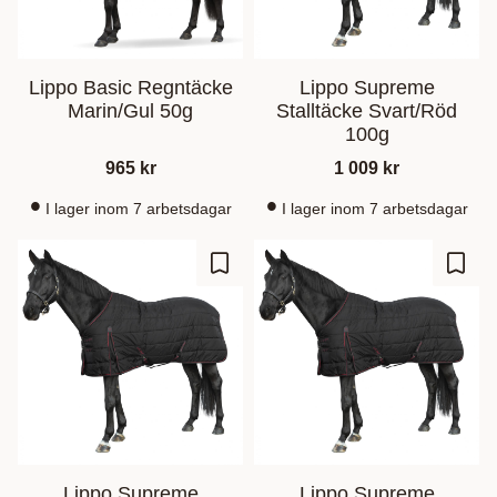
Lippo Basic Regntäcke
Lippo Supreme
Marin/Gul 50g
Stalltäcke Svart/Röd
100g
965
kr
1 009
kr
I lager inom 7 arbetsdagar
I lager inom 7 arbetsdagar
Zu Favoriten hinzufügen
Zu Fa
Lippo Supreme
Lippo Supreme