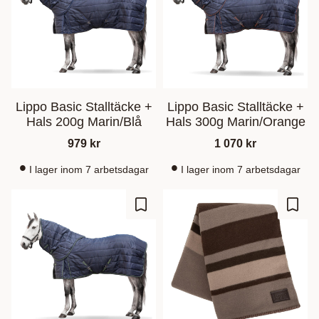
Lippo Basic Stalltäcke +
Lippo Basic Stalltäcke +
Hals 200g Marin/Blå
Hals 300g Marin/Orange
979
kr
1 070
kr
I lager inom 7 arbetsdagar
I lager inom 7 arbetsdagar
Zu Favoriten hinzufügen
Zu Fa