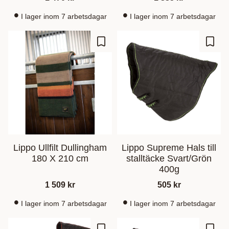
I lager inom 7 arbetsdagar
I lager inom 7 arbetsdagar
Zu Favoriten hinzufügen
Zu Fa
Lippo Ullfilt Dullingham
Lippo Supreme Hals till
180 X 210 cm
stalltäcke Svart/Grön
400g
1 509
kr
505
kr
I lager inom 7 arbetsdagar
I lager inom 7 arbetsdagar