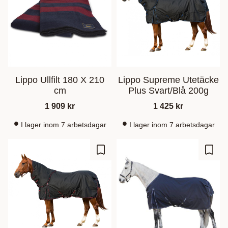
Lippo Ullfilt 180 X 210
Lippo Supreme Utetäcke
cm
Plus Svart/Blå 200g
1 909
kr
1 425
kr
I lager inom 7 arbetsdagar
I lager inom 7 arbetsdagar
Zu Favoriten hinzufügen
Zu Fa