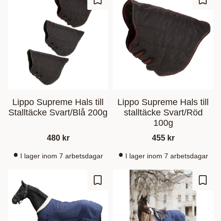
Zu Favoriten hinzufügen
Zu Fa
Lippo Supreme Hals till
Lippo Supreme Hals till
Stalltäcke Svart/Blå 200g
stalltäcke Svart/Röd
100g
480
kr
455
kr
I lager inom 7 arbetsdagar
I lager inom 7 arbetsdagar
Zu Favoriten hinzufügen
Zu Fa