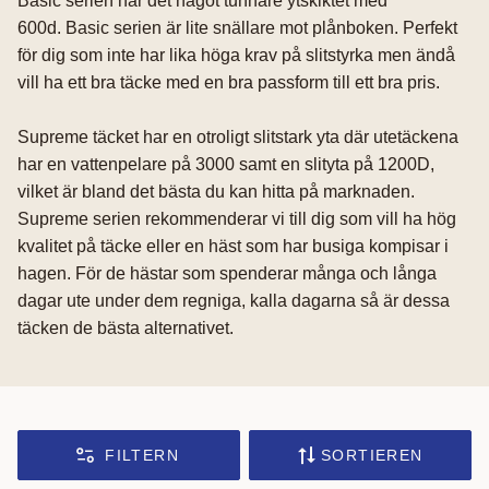
Basic serien har det något tunnare ytskiktet med
600d. Basic serien är lite snällare mot plånboken. Perfekt
för dig som inte har lika höga krav på slitstyrka men ändå
vill ha ett bra täcke med en bra passform till ett bra pris.
Supreme täcket har en otroligt slitstark yta där utetäckena
har en vattenpelare på 3000 samt en slityta på 1200D,
vilket är bland det bästa du kan hitta på marknaden.
Supreme serien rekommenderar vi till dig som vill ha hög
kvalitet på täcke eller en häst som har busiga kompisar i
hagen. För de hästar som spenderar många och långa
dagar ute under dem regniga, kalla dagarna så är dessa
täcken de bästa alternativet.
FILTERN
SORTIEREN