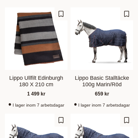
Zu Favoriten hinzufügen
Zu Fa
Lippo Ullfilt Edinburgh
Lippo Basic Stalltäcke
180 X 210 cm
100g Marin/Röd
1 499
kr
659
kr
I lager inom 7 arbetsdagar
I lager inom 7 arbetsdagar
Zu Favoriten hinzufügen
Zu Fa