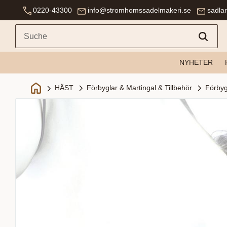
0220-43300
info@stromhomssadelmakeri.se
sadla
NYHETER
Förbyglar & Martingal & Tillbehör
Förbyg
HÄST