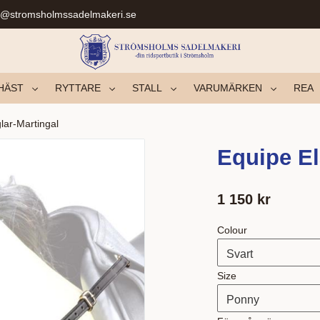
r@stromsholmssadelmakeri.se
HÄST
RYTTARE
STALL
VARUMÄRKEN
REA
lar-Martingal
Equipe El
1 150
kr
Colour
Size