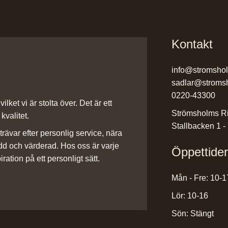
Kontakt
info@stromsho
sadlar@stroms
0220-43300
ilket vi är stolta över. Det är ett
Strömsholms Ri
kvalitet.
Stallbacken 1 -
rävar efter personlig service, nära
dd och värderad. Hos oss är varje
Öppettide
iration på ett personligt sätt.
Mån - Fre: 10-1
Lör: 10-16
Sön: Stängt