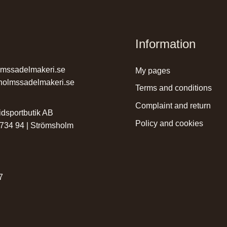
Information
lmssadelmakeri.se
my pages
holmssadelmakeri.se
terms and conditions
complaint and return
dsportbutik AB
policy and cookies
 734 94 | Strömsholm
r
7