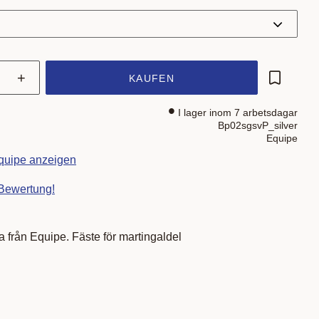
+
KAUFEN
Zu Favor
I lager inom 7 arbetsdagar
Bp02sgsvP_silver
Equipe
Equipe anzeigen
 Bewertung!
ta från Equipe. Fäste för martingaldel