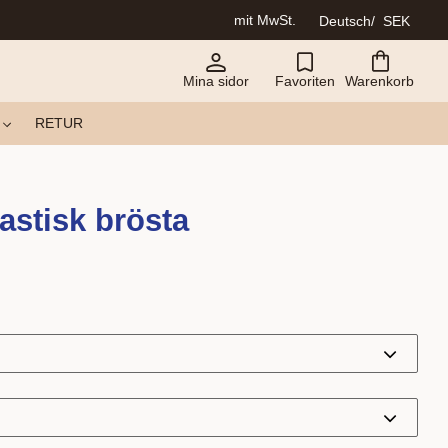
mit MwSt.
Deutsch
SEK
Mina sidor
Favoriten
Warenkorb
RETUR
astisk brösta