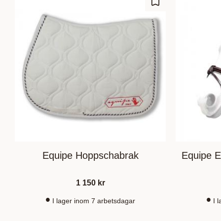
Zu Favoriten hinz
Equipe Hoppschabrak
Equipe E
1 150
kr
I lager inom 7 arbetsdagar
I 