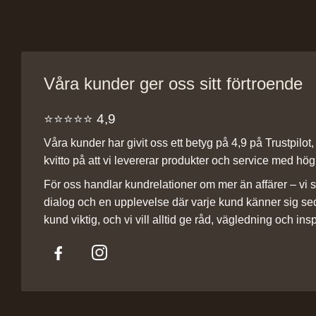
Våra kunder ger oss sitt förtroende
⭐️⭐️⭐️⭐️⭐️ 4,9
Våra kunder har givit oss ett betyg på 4,9 på Trustpilot, v
kvitto på att vi levererar produkter och service med hög 
För oss handlar kundrelationer om mer än affärer – vi st
dialog och en upplevelse där varje kund känner sig se
kund viktig, och vi vill alltid ge råd, vägledning och insp