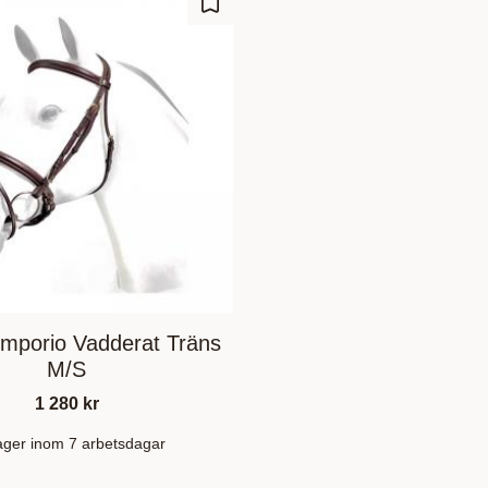
ufügen
Zu Favoriten hinzufügen
mporio Vadderat Träns
M/S
1 280
kr
lager inom 7 arbetsdagar