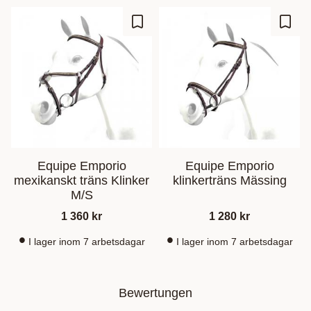
Zu Favoriten hinzufügen
Zu Fa
Equipe Emporio
Equipe Emporio
mexikanskt träns Klinker
klinkerträns Mässing
M/S
1 360
kr
1 280
kr
I lager inom 7 arbetsdagar
I lager inom 7 arbetsdagar
Bewertungen