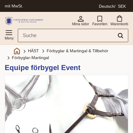
mit MwSt.
Deutsch
SEK
Menü
Mina sidor
Favoriten
Warenkorb
Förbyglar & Martingal & Tillbehör
HÄST
Förbyglar-Martingal
Equipe förbygel Event