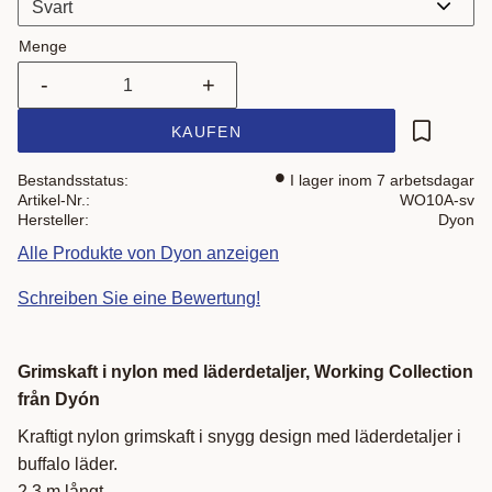
Menge
-
+
KAUFEN
Zu Favor
Bestandsstatus
I lager inom 7 arbetsdagar
Artikel-Nr.
WO10A-sv
Hersteller
Dyon
Alle Produkte von Dyon anzeigen
Schreiben Sie eine Bewertung!
Grimskaft i nylon med läderdetaljer, Working Collection
från Dyón
Kraftigt nylon grimskaft i snygg design med läderdetaljer i
buffalo läder.
2,3 m långt.