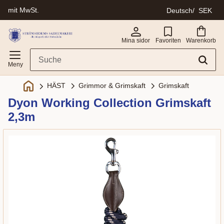
mit MwSt.
Deutsch
SEK
Menü
Mina sidor
Favoriten
Warenkorb
Grimmor & Grimskaft
Grimskaft
HÄST
Dyon Working Collection Grimskaft
2,3m