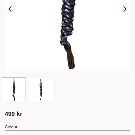
499
kr
Colour