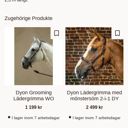
Zugehörige Produkte
Zu Favoriten hinzufügen
Zu Fa
Dyon Grooming
Dyon Lädergrimma med
Lädergrimma WO
mönstersöm 2-i-1 DY
1 199
kr
2 499
kr
I lager inom 7 arbetsdagar
I lager inom 7 arbetsdagar