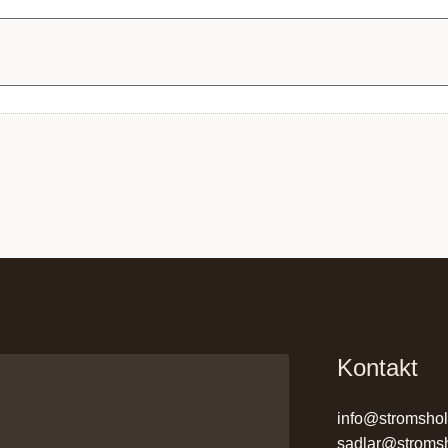
Kontakt
info@stromsho
sadlar@stroms