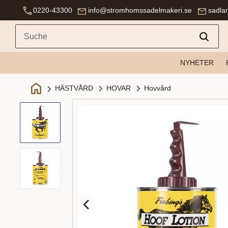
0220-43300
info@stromhomssadelmakeri.se
sadla
NYHETER
HOVAR
Hovvård
HÄSTVÅRD