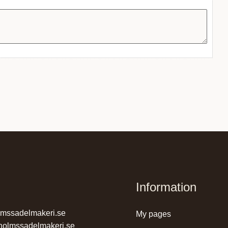
Information
lmssadelmakeri.se
my pages
holmssadelmakeri.se