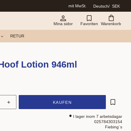
mit MwSt.
Deutsch
SEK
Mina sidor
Favoriten
Warenkorb
RETUR
Hoof Lotion 946ml
+
KAUFEN
Zu Favor
I lager inom 7 arbetsdagar
025784303154
Fiebing´s