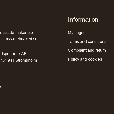
Information
lmssadelmakeri.se
my pages
holmssadelmakeri.se
terms and conditions
complaint and return
dsportbutik AB
policy and cookies
 734 94 | Strömsholm
r
7