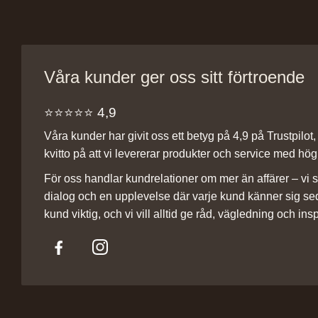
Våra kunder ger oss sitt förtroende
⭐️⭐️⭐️⭐️⭐️ 4,9
Våra kunder har givit oss ett betyg på 4,9 på Trustpilot, v
kvitto på att vi levererar produkter och service med hög 
För oss handlar kundrelationer om mer än affärer – vi st
dialog och en upplevelse där varje kund känner sig se
kund viktig, och vi vill alltid ge råd, vägledning och insp