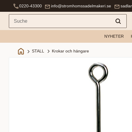
0220-43300
info@stromhomssadelmakeri.se
sadla
NYHETER
Krokar och hängare
STALL