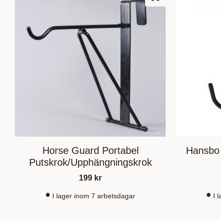
Zu Favoriten hinz
Horse Guard Portabel
Hansbo 
Putskrok/Upphängningskrok
199
kr
I lager inom 7 arbetsdagar
I 