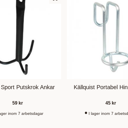
ufügen
Zu Favoriten hinzufügen
Sport Putskrok Ankar
Källquist Portabel Hin
59
kr
45
kr
lager inom 7 arbetsdagar
I lager inom 7 arbets