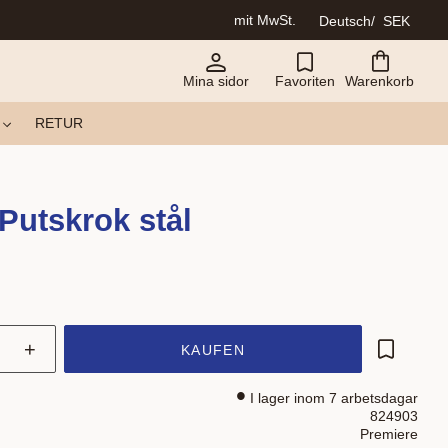
mit MwSt.
Deutsch
SEK
Mina sidor
Favoriten
Warenkorb
RETUR
Putskrok stål
+
KAUFEN
Zu Favor
I lager inom 7 arbetsdagar
824903
Premiere