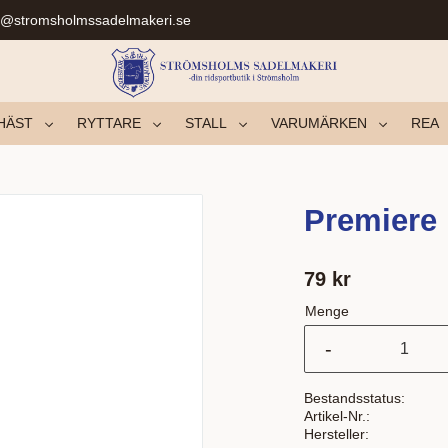
r@stromsholmssadelmakeri.se
HÄST
RYTTARE
STALL
VARUMÄRKEN
REA
Premiere 
79
kr
Menge
-
Bestandsstatus
Artikel-Nr.
Hersteller