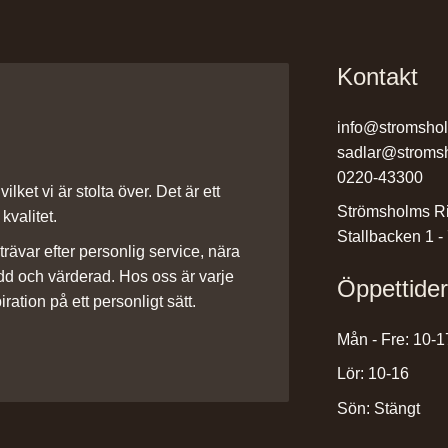
Kontakt
info@stromsho
sadlar@stroms
0220-43300
ilket vi är stolta över. Det är ett
Strömsholms Ri
kvalitet.
Stallbacken 1 -
rävar efter personlig service, nära
dd och värderad. Hos oss är varje
Öppettide
iration på ett personligt sätt.
Mån - Fre: 10-1
Lör: 10-16
Sön: Stängt