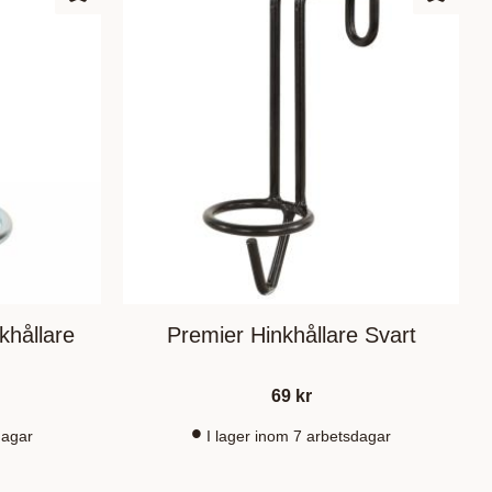
Zu Favoriten hinzufügen
Zu Fav
khållare
Premier Hinkhållare Svart
69
kr
dagar
I lager inom 7 arbetsdagar