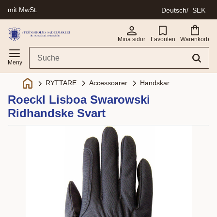
mit MwSt.
Deutsch
SEK
Menü
Mina sidor
Favoriten
Warenkorb
Accessoarer
Handskar
RYTTARE
Roeckl Lisboa Swarowski
Ridhandske Svart