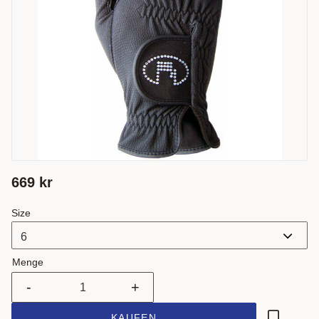
669
kr
Size
Menge
-
+
KAUFEN