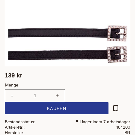
139
kr
Menge
-
+
KAUFEN
Zu Favor
Bestandsstatus
I lager inom 7 arbetsdagar
Artikel-Nr.
484100
Hersteller
BR