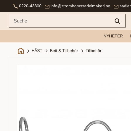
0220-43300
info@stromhomssadelmakeri.se
sadla
NYHETER
Bett & Tillbehör
Tillbehör
HÄST