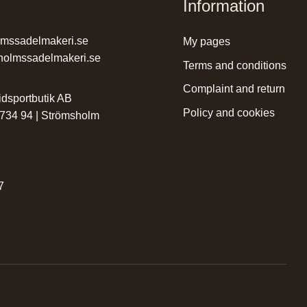
Information
lmssadelmakeri.se
my pages
holmssadelmakeri.se
terms and conditions
complaint and return
dsportbutik AB
policy and cookies
 734 94 | Strömsholm
r
7