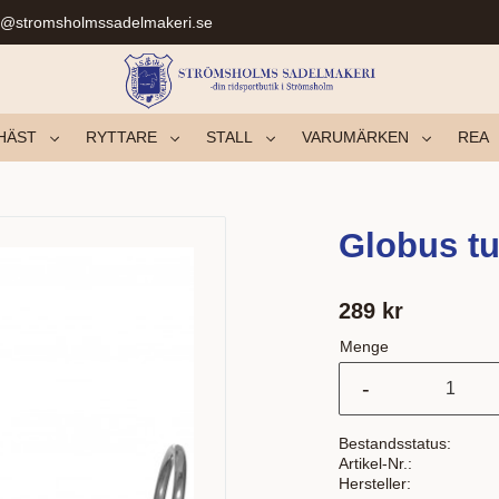
r@stromsholmssadelmakeri.se
HÄST
RYTTARE
STALL
VARUMÄRKEN
REA
Globus tu
289
kr
Menge
-
Bestandsstatus
Artikel-Nr.
Hersteller