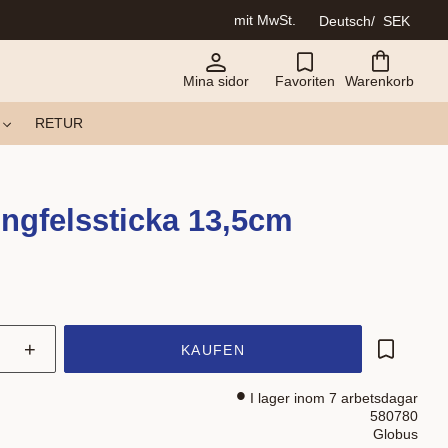
mit MwSt.
Deutsch
SEK
Mina sidor
Favoriten
Warenkorb
RETUR
ngfelssticka 13,5cm
+
KAUFEN
Zu Favor
I lager inom 7 arbetsdagar
580780
Globus