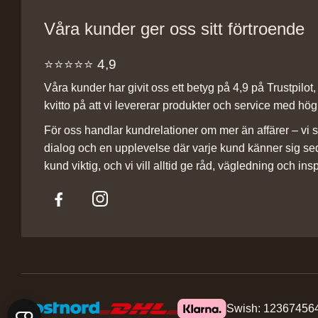
Våra kunder ger oss sitt förtroende
⭐️⭐️⭐️⭐️⭐️ 4,9
Våra kunder har givit oss ett betyg på 4,9 på Trustpilot, v
kvitto på att vi levererar produkter och service med hög 
För oss handlar kundrelationer om mer än affärer – vi st
dialog och en upplevelse där varje kund känner sig se
kund viktig, och vi vill alltid ge råd, vägledning och insp
Swish: 12367456