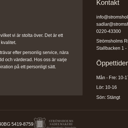
Kontakt
info@stromsho
sadlar@stroms
0220-43300
ilket vi är stolta över. Det är ett
Strömsholms Ri
kvalitet.
Stallbacken 1 -
rävar efter personlig service, nära
dd och värderad. Hos oss är varje
Öppettide
iration på ett personligt sätt.
Mån - Fre: 10-1
Lör: 10-16
Sön: Stängt
40
BG 5419-8759