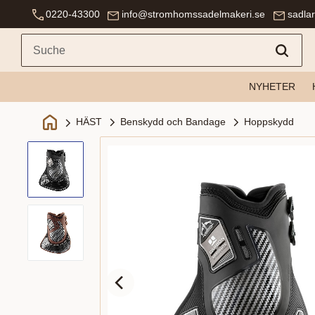
0220-43300
info@stromhomssadelmakeri.se
sadla
NYHETER
Benskydd och Bandage
Hoppskydd
HÄST