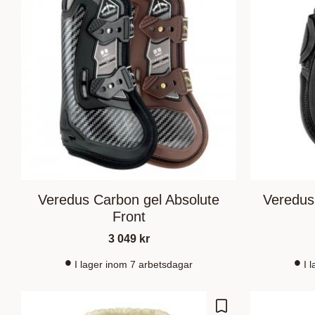
Veredus Carbon gel Absolute
Veredus
Front
3 049
kr
I lager inom 7 arbetsdagar
I 
Zu Favoriten hinz