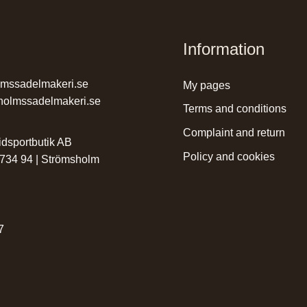
Information
lmssadelmakeri.se
my pages
holmssadelmakeri.se
terms and conditions
complaint and return
dsportbutik AB
policy and cookies
 734 94 | Strömsholm
r
7