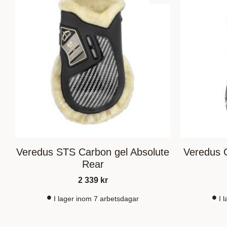
Veredus STS Carbon gel Absolute
Veredus 
Rear
2 339
kr
I lager inom 7 arbetsdagar
I 