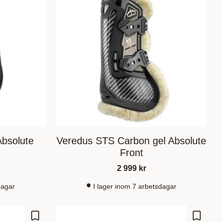
Absolute
Veredus STS Carbon gel Absolute
Front
2 999
kr
dagar
I lager inom 7 arbetsdagar
Zu Favoriten hinzufügen
Zu Fav