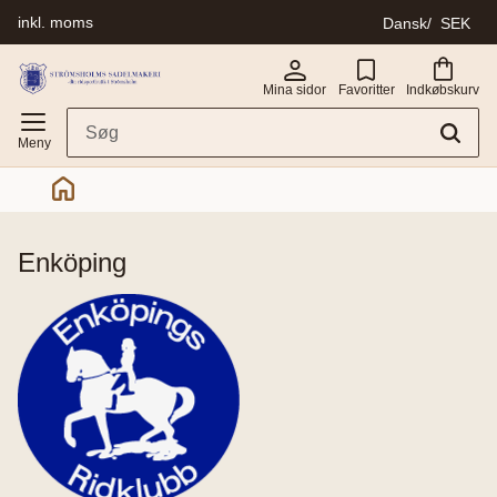
inkl. moms
Dansk
SEK
Menu
Mina sidor
Favoritter
Indkøbskurv
enköping