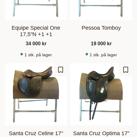
Equipe Special One
Pessoa Tomboy
17,5"N +1 +1
34 000
kr
19 000
kr
1 stk. på lager
1 stk. på lager
Gem som favorit
Gem s
Santa Cruz Celine 17"
Santa Cruz Optima 17"