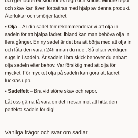
och ger lädret ett stöd för ex regn och smuts. Mindre repor
och skav kan även förbättras med hjälp av denna produkt.
Återfuktar och smörjer lädret.
•
Olja
– Är din sadel torr rekommenderar vi att olja in
sadeln för att hjälpa lädret. Ibland kan man behöva olja in
flera gånger. En ny sadel är det bra att börja med att olja in
och låta den vara i 24h innan du rider. Så oljan verkligen
sugs in i sadeln. Är sadeln i bra skick behöver du enbart
olja sadeln efter behov. Var försiktig med att olja för
mycket. För mycket olja på sadeln kan göra att lädret
luckras upp.
•
Sadelfett
– Bra vid större skav och repor.
Låt oss gärna få vara en del i resan mot att hitta den
perfekta sadeln för dig!
Vanliga frågor och svar om sadlar