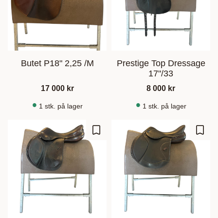
Butet P18" 2,25 /M
Prestige Top Dressage
17"/33
17 000
kr
8 000
kr
1 stk. på lager
1 stk. på lager
Gem som favorit
Gem s