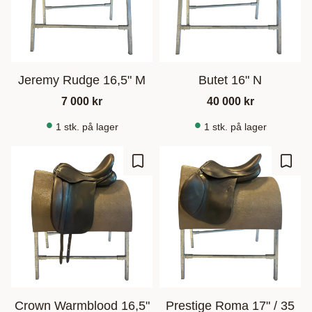
Jeremy Rudge 16,5" M
Butet 16" N
7 000
kr
40 000
kr
1 stk. på lager
1 stk. på lager
Gem som favorit
Gem s
Crown Warmblood 16,5"
Prestige Roma 17" / 35