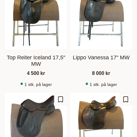
Top Reiter Iceland 17,5"
Lippo Vanessa 17" MW
MW
4 500
kr
8 000
kr
1 stk. på lager
1 stk. på lager
Gem som favorit
Gem s