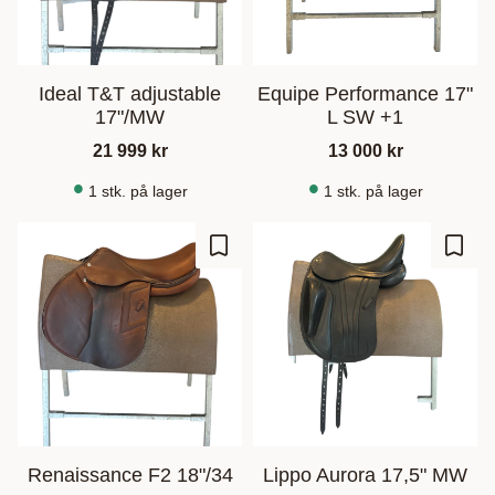
Ideal T&T adjustable
Equipe Performance 17"
17"/MW
L SW +1
21 999
kr
13 000
kr
1 stk. på lager
1 stk. på lager
Gem som favorit
Gem s
Renaissance F2 18"/34
Lippo Aurora 17,5" MW