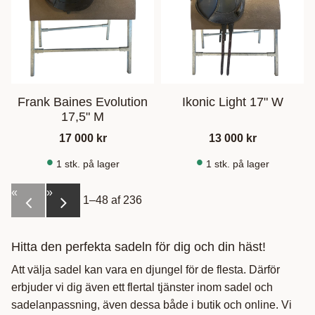
Frank Baines Evolution
Ikonic Light 17" W
17,5" M
17 000
kr
13 000
kr
1 stk. på lager
1 stk. på lager
«
»
1–
48
af
236
Hitta den perfekta sadeln för dig och din häst!
Att välja sadel kan vara en djungel för de flesta. Därför
erbjuder vi dig även ett flertal tjänster inom sadel och
sadelanpassning, även dessa både i butik och online. Vi