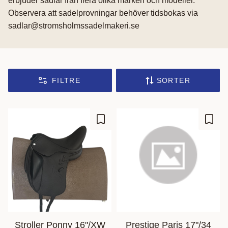
erbjuder sadlar från flera olika märken och modeller.
Observera att sadelprovningar behöver tidsbokas via
sadlar@stromsholmssadelmakeri.se
FILTRE
SORTER
Gem som favorit
Gem s
Stroller Ponny 16"/XW
Prestige Paris 17"/34