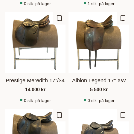
0 stk. på lager
1 stk. på lager
Gem som favorit
Gem s
Prestige Meredith 17”/34
Albion Legend 17" XW
14 000
kr
5 500
kr
0 stk. på lager
0 stk. på lager
Gem som favorit
Gem s