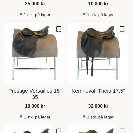
25 000
kr
10 000
kr
1 stk. på lager
1 stk. på lager
Gem som favorit
Gem s
Prestige Versailles 18"
Kemnevall Theia 17,5"
35
10 000
kr
32 000
kr
1 stk. på lager
1 stk. på lager