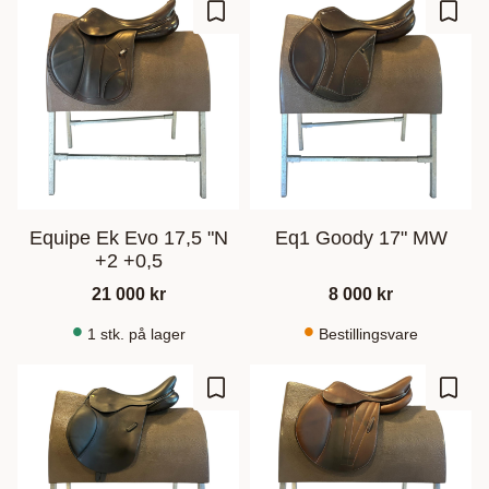
Gem som favorit
Gem s
Equipe Ek Evo 17,5 "N
Eq1 Goody 17" MW
+2 +0,5
21 000
kr
8 000
kr
1 stk. på lager
Bestillingsvare
Gem som favorit
Gem s