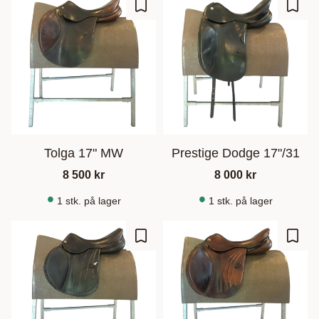
Gem som favorit
Gem s
Tolga 17" MW
Prestige Dodge 17"/31
8 500
kr
8 000
kr
1 stk. på lager
1 stk. på lager
Gem som favorit
Gem s