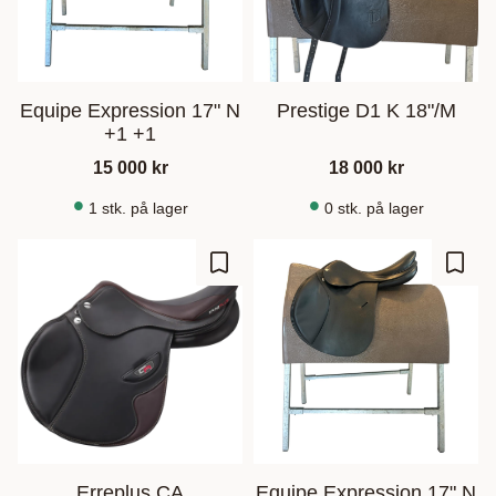
Equipe Expression 17" N
Prestige D1 K 18"/M
+1 +1
15 000
kr
18 000
kr
1 stk. på lager
0 stk. på lager
Gem som favorit
Gem s
Erreplus CA
Equipe Expression 17" N