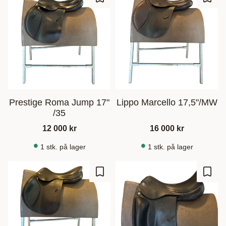
Gem som favorit
Gem s
Prestige Roma Jump 17"
Lippo Marcello 17,5"/MW
/35
12 000
kr
16 000
kr
1 stk. på lager
1 stk. på lager
Gem som favorit
Gem s