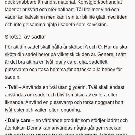
dock snabbare än andra material. Konstgjort/behandlat
läder är prisvärt och mer hållbart. Tål lite mer vind och
väder än kalvskinn men kan i sin tur bli lite glatt med tiden
och inte ge samma hjälp i sadeln som kalvskinn.
Skötsel av sadlar
För att din sadel skall hålla är skötsel A och O. Hur du ska
sköta din sadel beror på vilket skick den är. Generellt sätt
är det bra att ha en tvål, daily care, olja, sadelfett
putssvamp och trasa hemma för att täcka alla behov för
sadeln.
•
Tvål
– Använda en tvål utan glycerin. Tvål skall endast
användas om sadel och blivit smutsig av ex lera eller
liknande. Använd en putssvamp och torka noggrant bort
tvålrester och vatten efter rengöring.
•
Daily care
– en vårdande produkt som stödjer lädret och
återfuktar. Denna kan användas några gånger i veckan