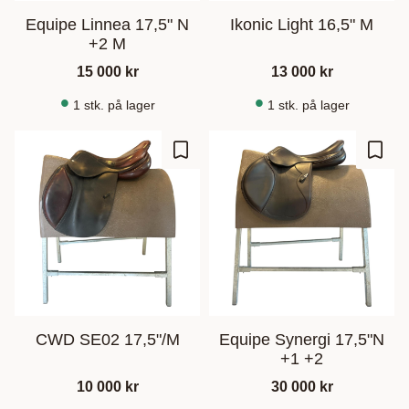
Equipe Linnea 17,5" N
Ikonic Light 16,5" M
+2 M
15 000
kr
13 000
kr
1 stk. på lager
1 stk. på lager
Gem som favorit
Gem s
CWD SE02 17,5"/M
Equipe Synergi 17,5"N
+1 +2
10 000
kr
30 000
kr