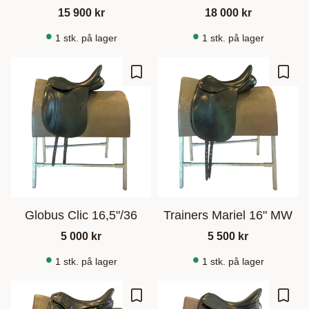
15 900
kr
18 000
kr
1 stk. på lager
1 stk. på lager
Gem som favorit
Gem s
Globus Clic 16,5"/36
Trainers Mariel 16" MW
5 000
kr
5 500
kr
1 stk. på lager
1 stk. på lager
Gem som favorit
Gem s