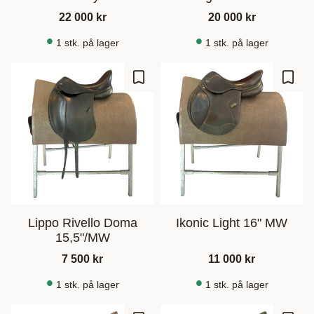
22 000
kr
20 000
kr
1 stk. på lager
1 stk. på lager
Gem som favorit
Gem s
Lippo Rivello Doma
Ikonic Light 16" MW
15,5"/MW
7 500
kr
11 000
kr
1 stk. på lager
1 stk. på lager