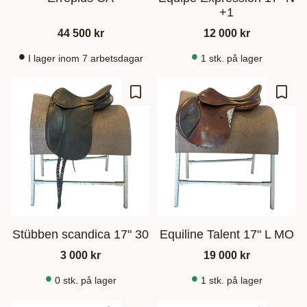
+1
44 500
kr
12 000
kr
I lager inom 7 arbetsdagar
1 stk. på lager
Gem som favorit
Gem s
Stübben scandica 17" 30
Equiline Talent 17" L MO
3 000
kr
19 000
kr
0 stk. på lager
1 stk. på lager