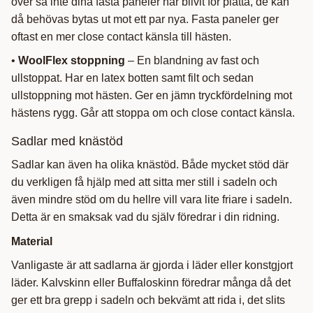
över så inte dina fasta paneler har blivit för platta, de kan
då behövas bytas ut mot ett par nya. Fasta paneler ger
oftast en mer close contact känsla till hästen.
•
WoolFlex stoppning
– En blandning av fast och
ullstoppat. Har en latex botten samt filt och sedan
ullstoppning mot hästen. Ger en jämn tryckfördelning mot
hästens rygg. Går att stoppa om och close contact känsla.
Sadlar med knästöd
Sadlar kan även ha olika knästöd. Både mycket stöd där
du verkligen få hjälp med att sitta mer still i sadeln och
även mindre stöd om du hellre vill vara lite friare i sadeln.
Detta är en smaksak vad du själv föredrar i din ridning.
Material
Vanligaste är att sadlarna är gjorda i läder eller konstgjort
läder. Kalvskinn eller Buffaloskinn föredrar många då det
ger ett bra grepp i sadeln och bekvämt att rida i, det slits