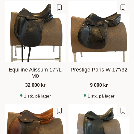
Gem som favorit
Gem s
Equiline Alissum 17"/L
Prestige Paris W 17"/32
M0
32 000
kr
9 000
kr
1 stk. på lager
1 stk. på lager
Gem som favorit
Gem s