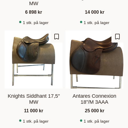
MW
6 898
kr
14 000
kr
1 stk. på lager
1 stk. på lager
Gem som favorit
Gem s
Knights Siddhant 17,5"
Antares Connexion
MW
18"/M 3AAA
11 000
kr
25 000
kr
1 stk. på lager
1 stk. på lager