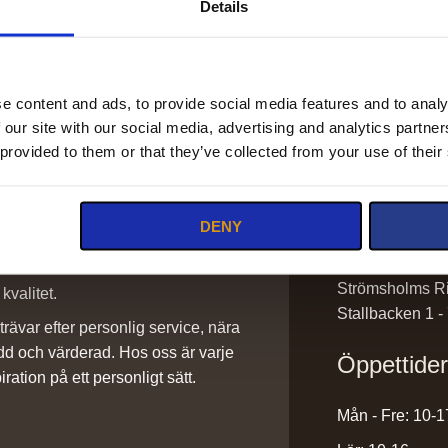
Details
e content and ads, to provide social media features and to analy
 our site with our social media, advertising and analytics partn
Kontakt
 provided to them or that they’ve collected from your use of their
info@stromsho
DENY
sadlar@stroms
0220-43300
ilket vi är stolta över. Det är ett
Strömsholms Ri
kvalitet.
Stallbacken 1 -
rävar efter personlig service, nära
dd och värderad. Hos oss är varje
Öppettide
iration på ett personligt sätt.
Mån - Fre: 10-1