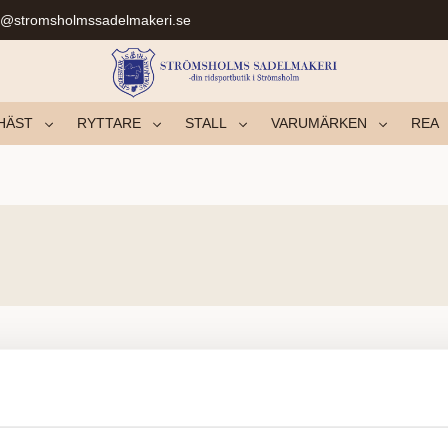
r@stromsholmssadelmakeri.se
HÄST
RYTTARE
STALL
VARUMÄRKEN
REA
Der blev ikke fundet nogen produkter.