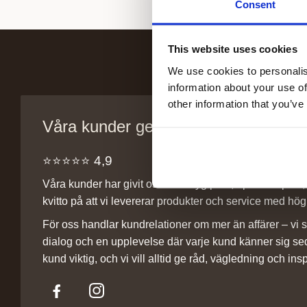
Consent
This website uses cookies
We use cookies to personalis
information about your use of
other information that you’ve
Våra kunder ger oss sitt förtroende
⭐️⭐️⭐️⭐️⭐️ 4,9
Våra kunder har givit oss ett betyg på 4,9 på Trustpilot, v
kvitto på att vi levererar produkter och service med hög 
För oss handlar kundrelationer om mer än affärer – vi st
dialog och en upplevelse där varje kund känner sig se
kund viktig, och vi vill alltid ge råd, vägledning och insp