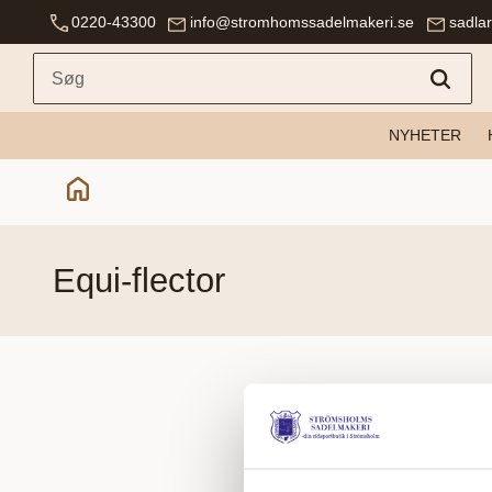
0220-43300
info@stromhomssadelmakeri.se
sadla
NYHETER
equi-flector