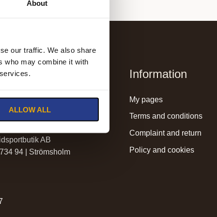
About
se our traffic. We also share
ers who may combine it with
Information
 services.
lmssadelmakeri.se
my pages
ALLOW ALL
holmssadelmakeri.se
terms and conditions
complaint and return
dsportbutik AB
policy and cookies
 734 94 | Strömsholm
r
7