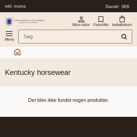
inkl. moms
Dansk
SEK
Menu
Mina sidor
Favoritter
Indkøbskurv
kentucky horsewear
Der blev ikke fundet nogen produkter.