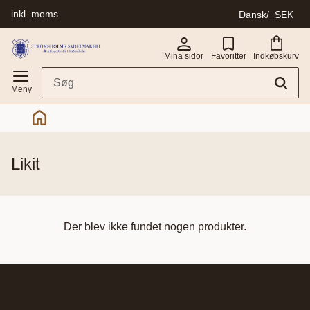
inkl. moms
Dansk
SEK
Menu
Mina sidor
Favoritter
Indkøbskurv
likit
Der blev ikke fundet nogen produkter.