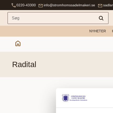
0220-43300
info@stromhomssadelmakeri.se
sadla
NYHETER
radital