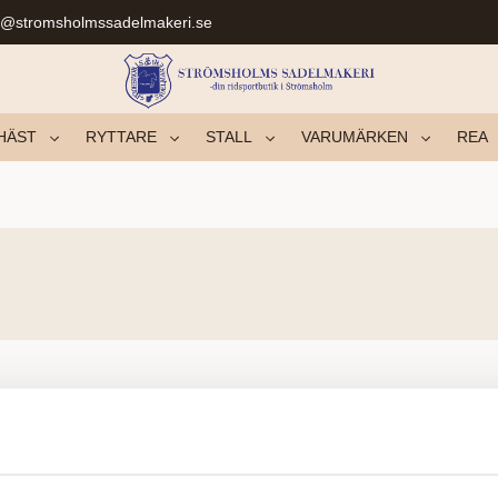
r@stromsholmssadelmakeri.se
HÄST
RYTTARE
STALL
VARUMÄRKEN
REA
Der blev ikke fundet nogen produkter.