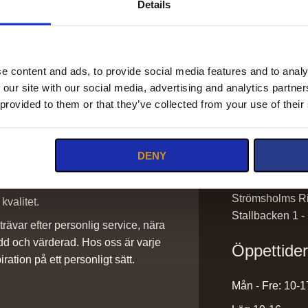
Details
e content and ads, to provide social media features and to analy
 our site with our social media, advertising and analytics partn
Kontakt
 provided to them or that they’ve collected from your use of their
info@stromsho
DENY
sadlar@stroms
0220-43300
ilket vi är stolta över. Det är ett
Strömsholms Ri
kvalitet.
Stallbacken 1 -
rävar efter personlig service, nära
dd och värderad. Hos oss är varje
Öppettide
iration på ett personligt sätt.
Mån - Fre: 10-1