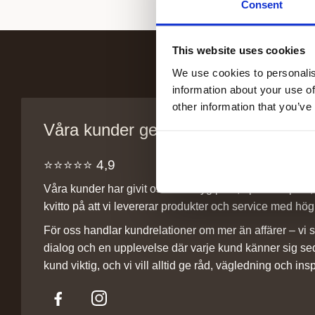
Consent
This website uses cookies
We use cookies to personalis
information about your use of
other information that you’ve
Våra kunder ger oss sitt förtroende
⭐️⭐️⭐️⭐️⭐️ 4,9
Våra kunder har givit oss ett betyg på 4,9 på Trustpilot, v
kvitto på att vi levererar produkter och service med hög 
För oss handlar kundrelationer om mer än affärer – vi st
dialog och en upplevelse där varje kund känner sig se
kund viktig, och vi vill alltid ge råd, vägledning och insp