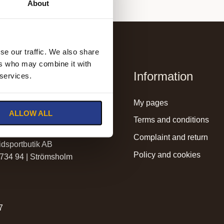
About
se our traffic. We also share
ers who may combine it with
Information
 services.
lmssadelmakeri.se
my pages
ALLOW ALL
holmssadelmakeri.se
terms and conditions
complaint and return
dsportbutik AB
policy and cookies
 734 94 | Strömsholm
r
7