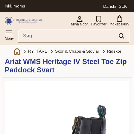
inkl. moms
Dansk
SEK
Menu
Mina sidor
Favoritter
Indkøbskurv
Skor & Chaps & Stövlar
Ridskor
RYTTARE
Ariat WMS Heritage IV Steel Toe Zip
Paddock Svart