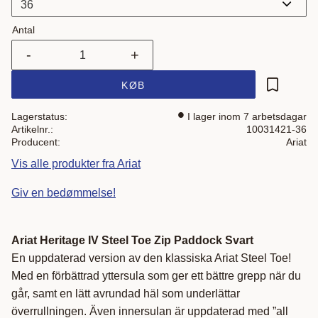
Antal
-
+
KØB
Gem som 
Lagerstatus
I lager inom 7 arbetsdagar
Artikelnr.
10031421-36
Producent
Ariat
Vis alle produkter fra Ariat
Giv en bedømmelse!
Ariat Heritage IV Steel Toe Zip Paddock Svart
En uppdaterad version av den klassiska Ariat Steel Toe!
Med en förbättrad yttersula som ger ett bättre grepp när du
går, samt en lätt avrundad häl som underlättar
överrullningen. Även innersulan är uppdaterad med ”all