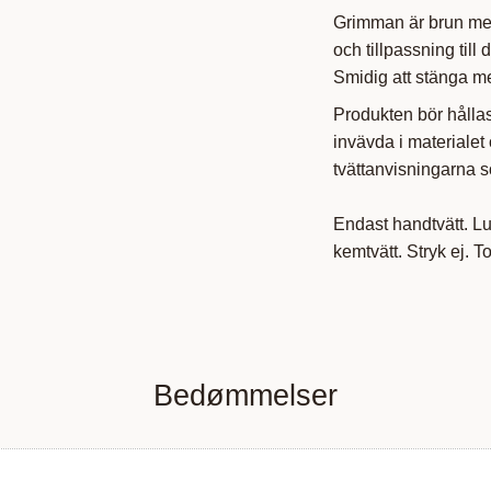
Grimman är brun med
och tillpassning till
Smidig att stänga m
Produkten bör hållas
invävda i materialet o
tvättanvisningarna so
Endast handtvätt. Lu
kemtvätt. Stryk ej. T
Bedømmelser