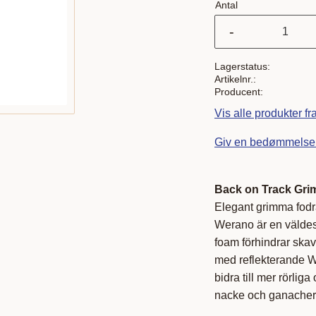
Antal
-
Lagerstatus
Artikelnr.
Producent
Vis alle produkter fr
Giv en bedømmelse
Back on Track Gr
Elegant grimma fod
Werano är en väldes
foam förhindrar ska
med reflekterande We
bidra till mer rörli
nacke och ganacher