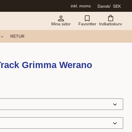
inkl. moms
Dansk
SEK
Mina sidor
Favoritter
Indkøbskurv
RETUR
Track Grimma Werano