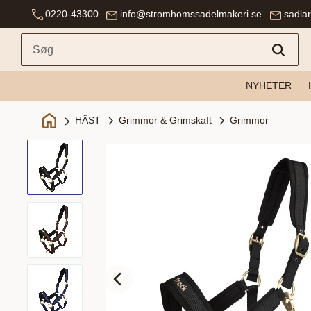
0220-43300
info@stromhomssadelmakeri.se
sadla
NYHETER
Grimmor & Grimskaft
Grimmor
HÄST