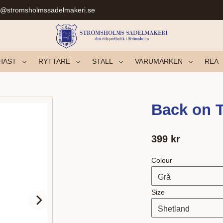
r@stromsholmssadelmakeri.se
HÄST
RYTTARE
STALL
VARUMÄRKEN
REA
Back on 
399
kr
Colour
Size