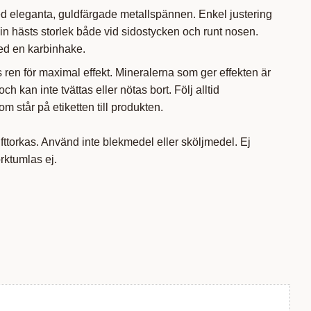
 eleganta, guldfärgade metallspännen. Enkel justering
 din hästs storlek både vid sidostycken och runt nosen.
ed en karbinhake.
 ren för maximal effekt. Mineralerna som ger effekten är
ch kan inte tvättas eller nötas bort. Följ alltid
m står på etiketten till produkten.
fttorkas. Använd inte blekmedel eller sköljmedel. Ej
orktumlas ej.