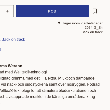
+
KØB
Gem som 
I lager inom 7 arbetsdagar
2064-G_Sh
Back on track
a Back on track
!
imma Werano
rad med Welltex®-teknologi
ignad grimma med det lilla extra. Mjukt och dämpande
v vid nack- och sidostyckena samt över nosryggen. Fodrad
lltex®-teknologi för att stimulera blodcirkulationen och
ga och avslappnade muskler i de känsliga områdena kring
.