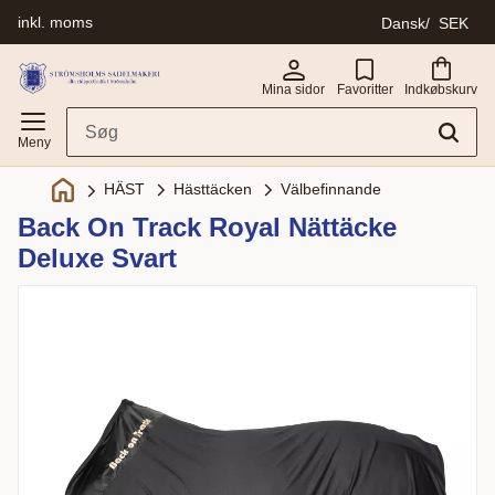
inkl. moms
Dansk
SEK
Menu
Mina sidor
Favoritter
Indkøbskurv
Hästtäcken
Välbefinnande
HÄST
Back On Track Royal Nättäcke
Deluxe Svart