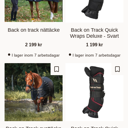
Back on track nättäcke
Back on Track Quick
Wraps Deluxe - Svart
2 199
kr
1 199
kr
I lager inom 7 arbetsdagar
I lager inom 7 arbetsdagar
Gem som favorit
Gem s