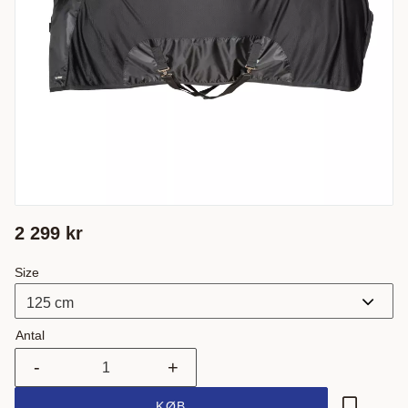
2 299
kr
Size
Antal
-
+
KØB