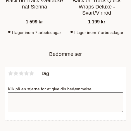
Back on Track svettäcke
Back on Track Quick
nät Sienna
Wraps Deluxe -
Svart/Vinröd
1 599
kr
1 199
kr
I lager inom 7 arbetsdagar
I lager inom 7 arbetsdagar
Bedømmelser
Dig
Klik på en stjerne for at give din bedømmelse