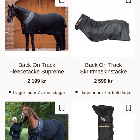
Gem som favorit
Gem s
Back On Track
Back On Track
Fleecetäcke Supreme
Skrittmaskinstäcke
2 199
kr
2 599
kr
I lager inom 7 arbetsdagar
I lager inom 7 arbetsdagar
Gem som favorit
Gem s