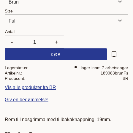
Size
Antal
-
+
KØB
Gem som 
Lagerstatus
I lager inom 7 arbetsdagar
Artikelnr.
189083brunFs
Producent
BR
Vis alle produkter fra BR
Giv en bedømmelse!
Rem till nosgrimma med tillbakaknäppning, 19mm.