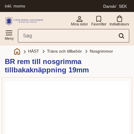
inkl. moms
Dansk
SEK
Menu
Mina sidor
Favoritter
Indkøbskurv
Träns och tillbehör
Nosgrimmor
HÄST
BR rem till nosgrimma
tillbakaknäppning 19mm