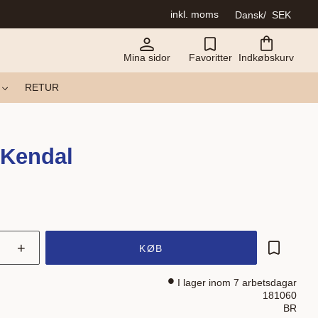
inkl. moms
Dansk
SEK
Mina sidor
Favoritter
Indkøbskurv
RETUR
 Kendal
+
KØB
Gem som 
I lager inom 7 arbetsdagar
181060
BR