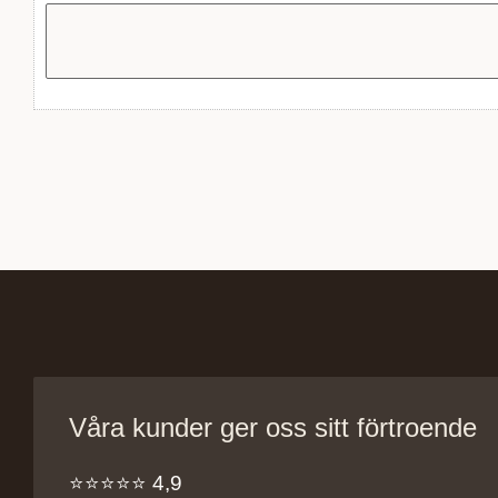
Våra kunder ger oss sitt förtroende
⭐️⭐️⭐️⭐️⭐️ 4,9