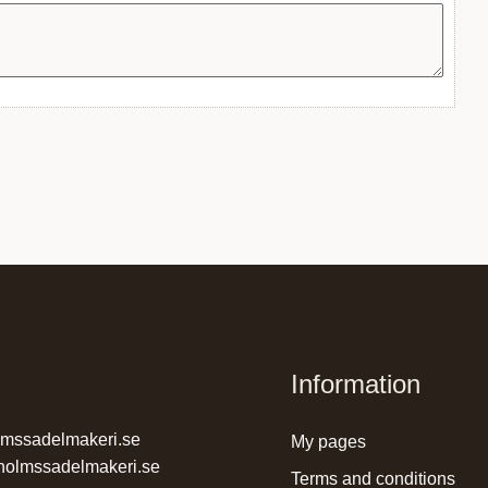
Information
lmssadelmakeri.se
my pages
holmssadelmakeri.se
terms and conditions