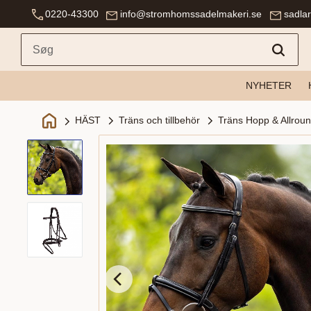
0220-43300
info@stromhomssadelmakeri.se
sadla
NYHETER
Träns och tillbehör
Träns Hopp & Allrou
HÄST