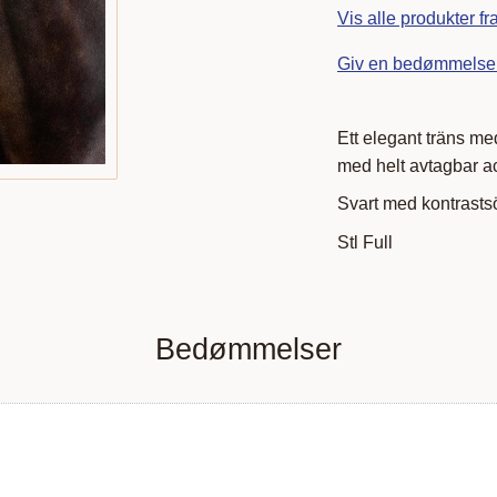
Vis alle produkter f
Giv en bedømmelse
Ett elegant träns m
med helt avtagbar ac
Svart med kontrastsö
Stl Full
Bedømmelser