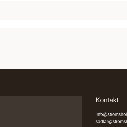
Kontakt
info@stromsho
sadlar@stroms