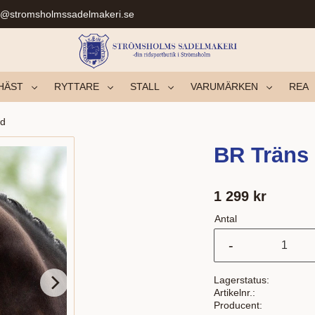
r@stromsholmssadelmakeri.se
HÄST
RYTTARE
STALL
VARUMÄRKEN
REA
nd
BR Träns
1 299
kr
Antal
-
Lagerstatus
Artikelnr.
Producent