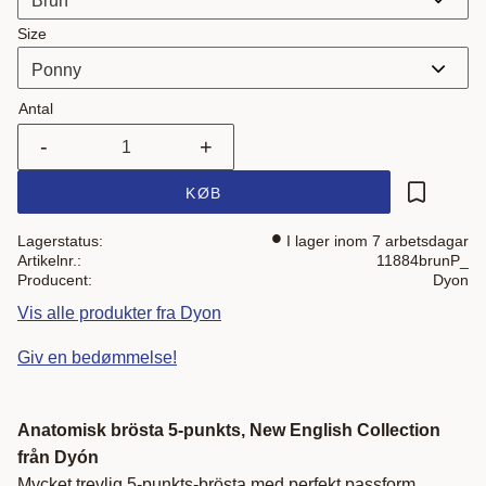
Size
Antal
-
+
KØB
Gem som 
Lagerstatus
I lager inom 7 arbetsdagar
Artikelnr.
11884brunP_
Producent
Dyon
Vis alle produkter fra Dyon
Giv en bedømmelse!
Anatomisk brösta 5-punkts, New English Collection
från Dyón
Mycket trevlig 5-punkts-brösta med perfekt passform.