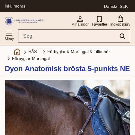
inkl. moms
Dansk
SEK
Menu
Mina sidor
Favoritter
Indkøbskurv
Förbyglar & Martingal & Tillbehör
HÄST
Förbyglar-Martingal
Dyon Anatomisk brösta 5-punkts NE