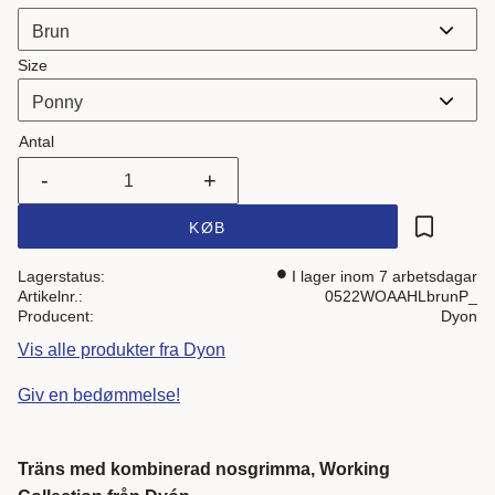
Size
Antal
-
+
KØB
Gem som 
Lagerstatus
I lager inom 7 arbetsdagar
Artikelnr.
0522WOAAHLbrunP_
Producent
Dyon
Vis alle produkter fra Dyon
Giv en bedømmelse!
Träns med kombinerad nosgrimma, Working