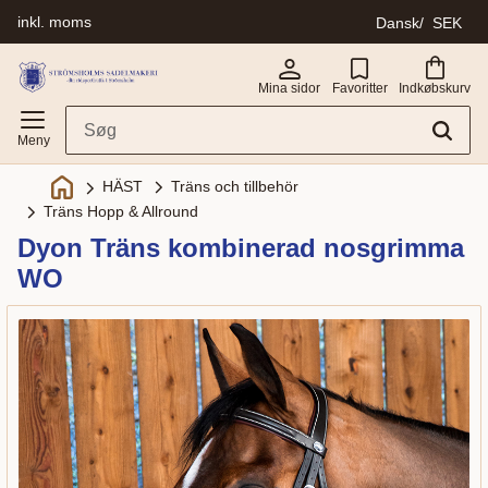
inkl. moms
Dansk
SEK
Menu
Mina sidor
Favoritter
Indkøbskurv
Träns och tillbehör
HÄST
Träns Hopp & Allround
Dyon Träns kombinerad nosgrimma
WO