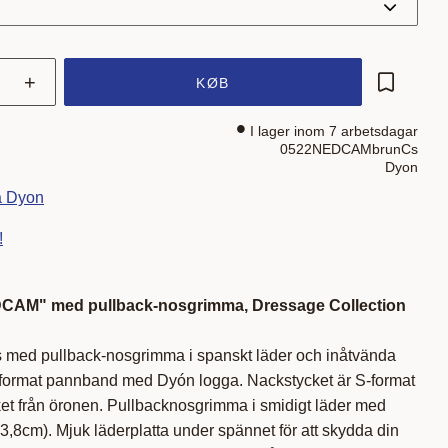
+
KØB
Gem som 
I lager inom 7 arbetsdagar
0522NEDCAMbrunCs
Dyon
ra Dyon
!
CAM" med pullback-nosgrimma, Dressage Collection
s med pullback-nosgrimma i spanskt läder och inåtvända
format pannband med Dyón logga. Nackstycket är S-format
rycket från öronen. Pullbacknosgrimma i smidigt läder med
3,8cm). Mjuk läderplatta under spännet för att skydda din