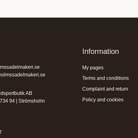
Information
lmssadelmakeri.se
my pages
holmssadelmakeri.se
terms and conditions
complaint and return
dsportbutik AB
policy and cookies
 734 94 | Strömsholm
r
7