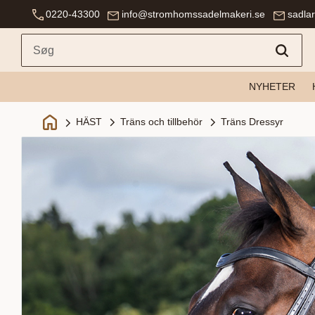
0220-43300
info@stromhomssadelmakeri.se
sadla
NYHETER
Träns och tillbehör
Träns Dressyr
HÄST