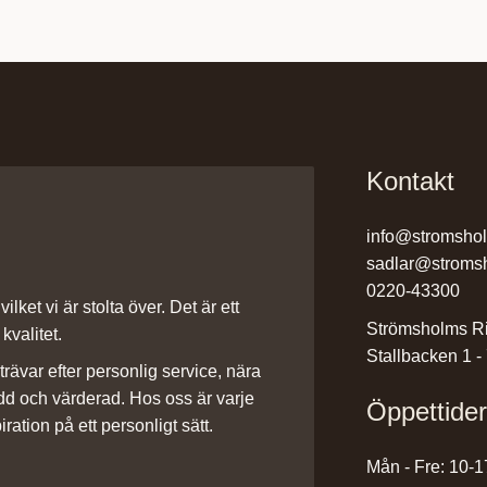
Kontakt
info@stromsho
sadlar@stroms
0220-43300
ilket vi är stolta över. Det är ett
Strömsholms Ri
kvalitet.
Stallbacken 1 -
rävar efter personlig service, nära
dd och värderad. Hos oss är varje
Öppettide
iration på ett personligt sätt.
Mån - Fre: 10-1