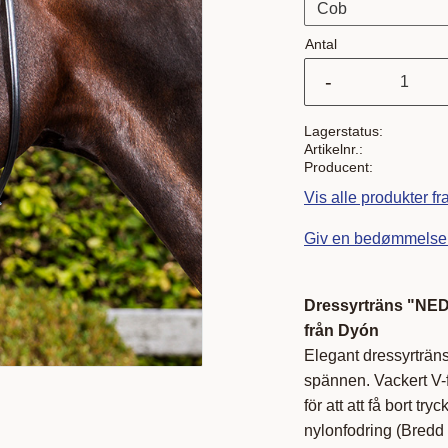
Antal
-
Lagerstatus
Artikelnr.
Producent
Vis alle produkter f
Giv en bedømmelse
Dressyrträns "NED
från Dyón
Elegant dressyrträn
spännen. Vackert V-
för att att få bort t
nylonfodring (Bredd 