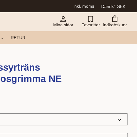
inkl. moms
Dansk
SEK
Mina sidor
Favoritter
Indkøbskurv
RETUR
ssyrträns
nosgrimma NE