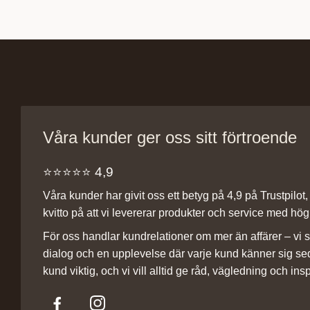
Våra kunder ger oss sitt förtroende
⭐️⭐️⭐️⭐️⭐️ 4,9
Våra kunder har givit oss ett betyg på 4,9 på Trustpilot, v
kvitto på att vi levererar produkter och service med hög 
För oss handlar kundrelationer om mer än affärer – vi st
dialog och en upplevelse där varje kund känner sig se
kund viktig, och vi vill alltid ge råd, vägledning och insp