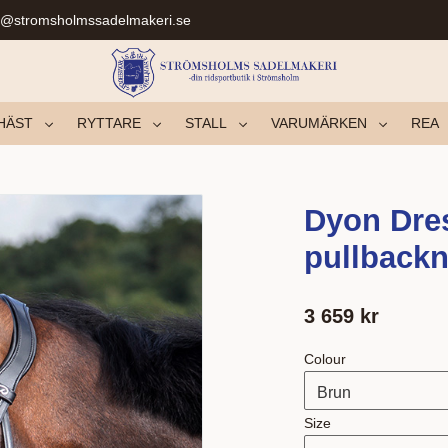
r@stromsholmssadelmakeri.se
HÄST
RYTTARE
STALL
VARUMÄRKEN
REA
Dyon Dre
pullback
3 659
kr
Colour
Size