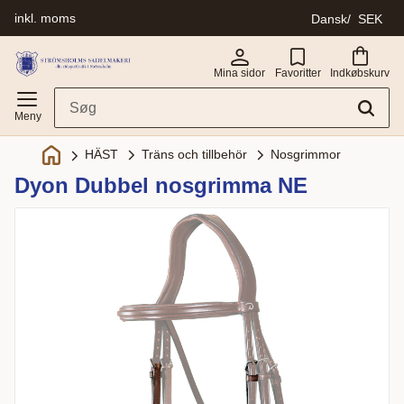
inkl. moms
Dansk
SEK
Menu
Mina sidor
Favoritter
Indkøbskurv
Träns och tillbehör
Nosgrimmor
HÄST
Dyon Dubbel nosgrimma NE