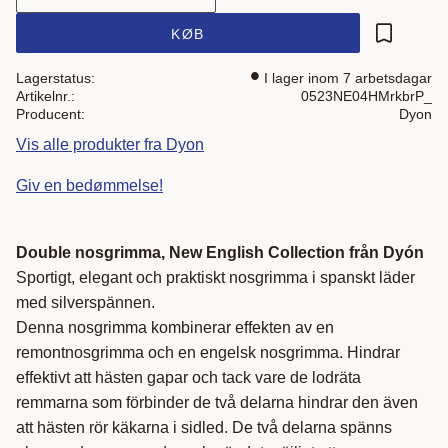
KØB
Gem som 
Lagerstatus
I lager inom 7 arbetsdagar
Artikelnr.
0523NE04HMrkbrP_
Producent
Dyon
Vis alle produkter fra Dyon
Giv en bedømmelse!
Double nosgrimma, New English Collection från Dyón
Sportigt, elegant och praktiskt nosgrimma i spanskt läder
med silverspännen.
Denna nosgrimma kombinerar effekten av en
remontnosgrimma och en engelsk nosgrimma. Hindrar
effektivt att hästen gapar och tack vare de lodräta
remmarna som förbinder de två delarna hindrar den även
att hästen rör käkarna i sidled. De två delarna spänns