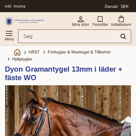
inkl. moms
Dansk
SEK
Menu
Mina sidor
Favoritter
Indkøbskurv
Förbyglar & Martingal & Tillbehör
HÄST
Hjälptyglar
Dyon Gramantygel 13mm i läder +
fäste WO