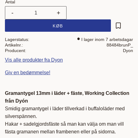
Antal
-
+
KØB
Gem som 
Lagerstatus
I lager inom 7 arbetsdagar
Artikelnr.
88484brunP_
Producent
Dyon
Vis alle produkter fra Dyon
Giv en bedømmelse!
Gramantygel 13mm i läder + fäste, Working Collection
från Dyón
Smidig gramantygel i läder tillverkad i buffaloläder med
silverspännen.
Hakar + sadelgjordsfäste så man kan välja om man vill
fästa gramanen mellan frambenen eller på sidorna.