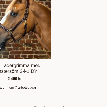
 Lädergrimma med
stersöm 2-i-1 DY
2 499
kr
lager inom 7 arbetsdagar