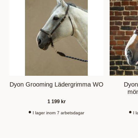
Dyon Grooming Lädergrimma WO
Dyon
mön
1 199
kr
I lager inom 7 arbetsdagar
I 