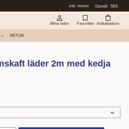
inkl. moms
Dansk
SEK
Mina sidor
Favoritter
Indkøbskurv
RETUR
skaft läder 2m med kedja