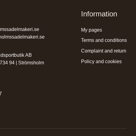
Information
lmssadelmakeri.se
my pages
holmssadelmakeri.se
terms and conditions
complaint and return
dsportbutik AB
policy and cookies
 734 94 | Strömsholm
r
7