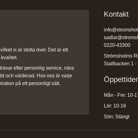
Kontakt
info@stromsho
sadlar@stroms
0220-43300
ilket vi är stolta över. Det är ett
Strömsholms Ri
kvalitet.
Stallbacken 1 -
rävar efter personlig service, nära
dd och värderad. Hos oss är varje
Öppettide
iration på ett personligt sätt.
Mån - Fre: 10-1
Lör: 10-16
Sön: Stängt