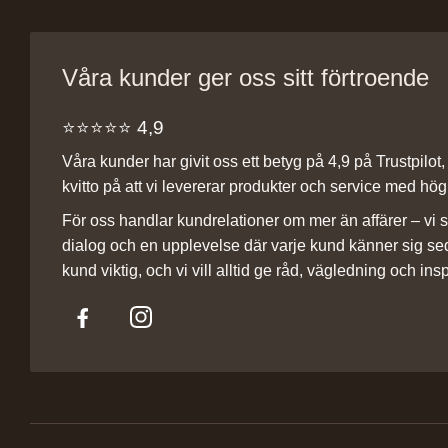
Våra kunder ger oss sitt förtroende
⭐️⭐️⭐️⭐️⭐️ 4,9
Våra kunder har givit oss ett betyg på 4,9 på Trustpilot, v
kvitto på att vi levererar produkter och service med hög 
För oss handlar kundrelationer om mer än affärer – vi st
dialog och en upplevelse där varje kund känner sig se
kund viktig, och vi vill alltid ge råd, vägledning och insp