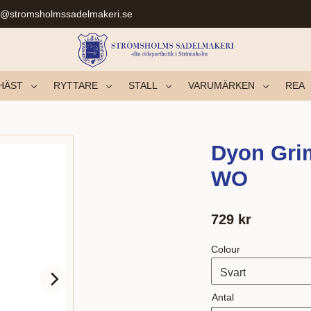
r@stromsholmssadelmakeri.se
HÄST
RYTTARE
STALL
VARUMÄRKEN
REA
Dyon Grim
WO
729
kr
Colour
Antal