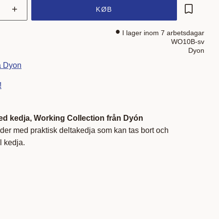
+
KØB
Gem som 
I lager inom 7 arbetsdagar
WO10B-sv
Dyon
ra Dyon
!
med kedja, Working Collection från Dyón
läder med praktisk deltakedja som kan tas bort och
 kedja.