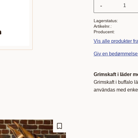
-
Lagerstatus
Artikelnr.
Producent
Vis alle produkter f
Giv en bedømmelse
Grimskaft i läder 
Grimskaft i buffalo 
användas med enkel
Gem som favorit