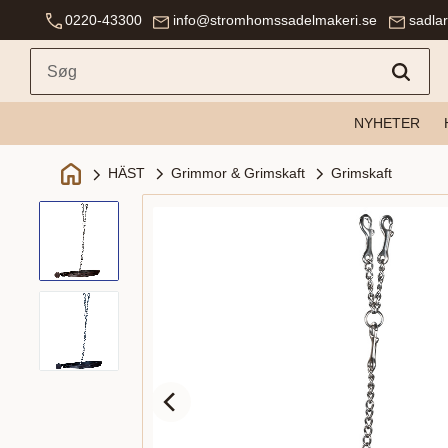
0220-43300
info@stromhomssadelmakeri.se
sadla
NYHETER
Grimmor & Grimskaft
Grimskaft
HÄST