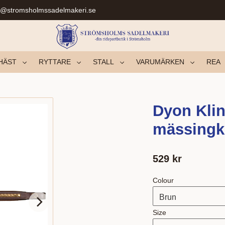
r@stromsholmssadelmakeri.se
HÄST
RYTTARE
STALL
VARUMÄRKEN
REA
Dyon Kli
mässingk
529
kr
Colour
Size