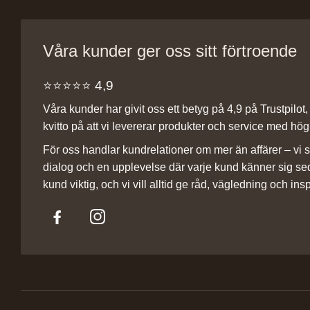
Våra kunder ger oss sitt förtroende
⭐️⭐️⭐️⭐️⭐️ 4,9
Våra kunder har givit oss ett betyg på 4,9 på Trustpilot, v
kvitto på att vi levererar produkter och service med hög 
För oss handlar kundrelationer om mer än affärer – vi st
dialog och en upplevelse där varje kund känner sig se
kund viktig, och vi vill alltid ge råd, vägledning och insp