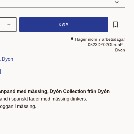
+
KØB
Gem som 
I lager inom 7 arbetsdagar
0523DY02GbrunP_
Dyon
ra Dyon
!
anpand med mässing, Dyón Collection från Dyón
band i spanskt läder med mässingklinkers.
oggan i mässing.