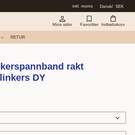
inkl. moms
Dansk
SEK
Mina sidor
Favoritter
Indkøbskurv
RETUR
nkerspannband rakt
linkers DY