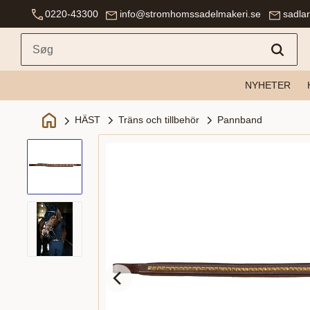
0220-43300
info@stromhomssadelmakeri.se
sadla
NYHETER
Träns och tillbehör
Pannband
HÄST