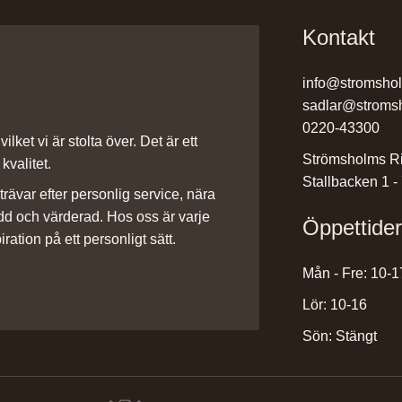
Kontakt
info@stromsho
sadlar@stroms
0220-43300
ilket vi är stolta över. Det är ett
Strömsholms Ri
kvalitet.
Stallbacken 1 -
rävar efter personlig service, nära
dd och värderad. Hos oss är varje
Öppettide
iration på ett personligt sätt.
Mån - Fre: 10-1
Lör: 10-16
Sön: Stängt