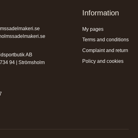
Information
lmssadelmakeri.se
my pages
holmssadelmakeri.se
terms and conditions
complaint and return
dsportbutik AB
policy and cookies
 734 94 | Strömsholm
r
7