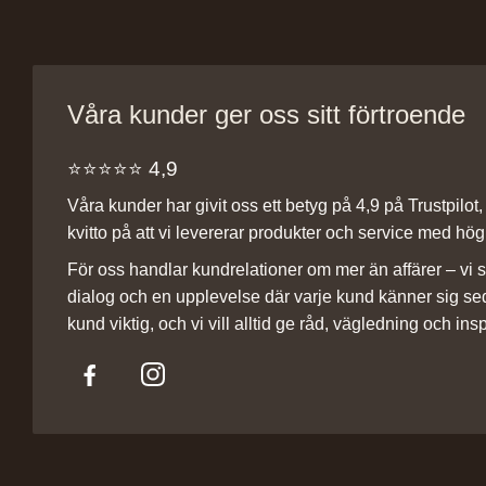
Våra kunder ger oss sitt förtroende
⭐️⭐️⭐️⭐️⭐️ 4,9
Våra kunder har givit oss ett betyg på 4,9 på Trustpilot, v
kvitto på att vi levererar produkter och service med hög 
För oss handlar kundrelationer om mer än affärer – vi st
dialog och en upplevelse där varje kund känner sig se
kund viktig, och vi vill alltid ge råd, vägledning och insp