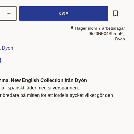
+
KØB
Gem som 
I lager inom 7 arbetsdagar
0523NE04BbrunP_
Dyon
ra Dyon
!
ma, New English Collection från Dyón
 i spanskt läder med silverspännen.
redare på mitten för att fördela trycket vilket gör den