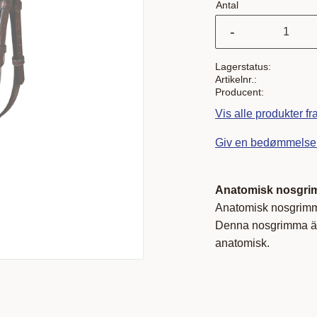
Antal
-
Lagerstatus
Artikelnr.
Producent
Vis alle produkter f
Giv en bedømmelse
Anatomisk nosgrim
Anatomisk nosgrimma
Denna nosgrimma är b
anatomisk.