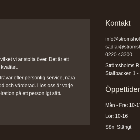
Kontakt
info@stromsho
sadlar@stroms
0220-43300
ilket vi är stolta över. Det är ett
Strömsholms Ri
kvalitet.
Stallbacken 1 -
rävar efter personlig service, nära
dd och värderad. Hos oss är varje
Öppettide
iration på ett personligt sätt.
Mån - Fre: 10-1
Lör: 10-16
Sön: Stängt