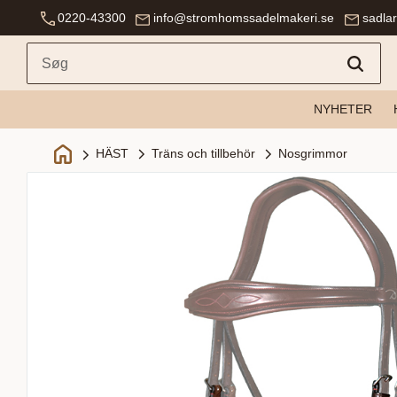
0220-43300
info@stromhomssadelmakeri.se
sadla
NYHETER
Träns och tillbehör
Nosgrimmor
HÄST