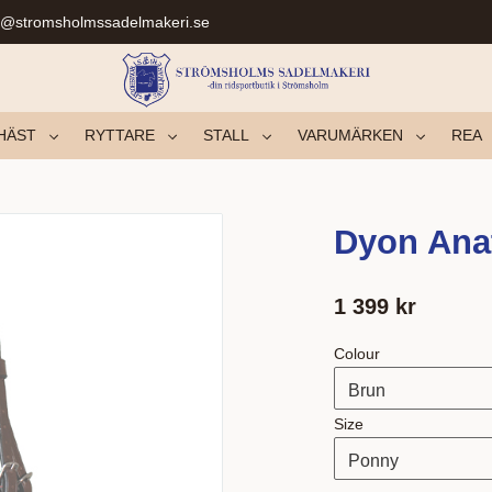
r@stromsholmssadelmakeri.se
HÄST
RYTTARE
STALL
VARUMÄRKEN
REA
Dyon Ana
1 399
kr
Colour
Size