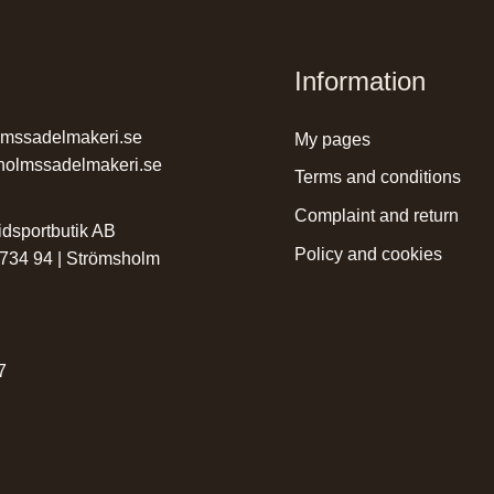
Information
lmssadelmakeri.se
my pages
holmssadelmakeri.se
terms and conditions
complaint and return
dsportbutik AB
policy and cookies
 734 94 | Strömsholm
r
7