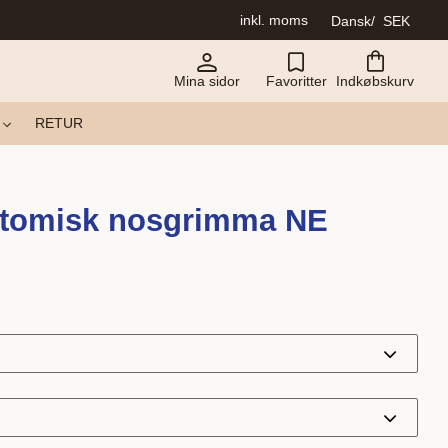
inkl. moms
Dansk
SEK
Mina sidor
Favoritter
Indkøbskurv
RETUR
tomisk nosgrimma NE