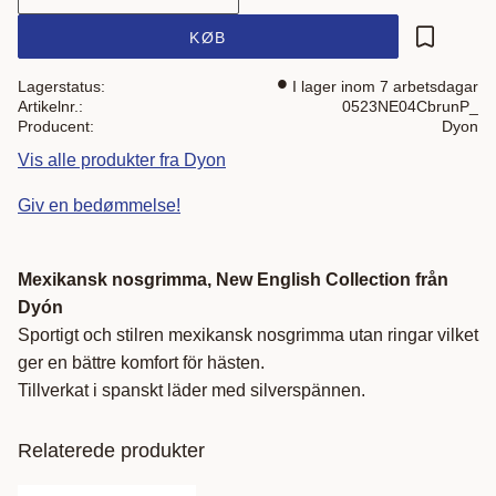
KØB
Gem som 
Lagerstatus
I lager inom 7 arbetsdagar
Artikelnr.
0523NE04CbrunP_
Producent
Dyon
Vis alle produkter fra Dyon
Giv en bedømmelse!
Mexikansk nosgrimma, New English Collection från
Dyón
Sportigt och stilren mexikansk nosgrimma utan ringar vilket
ger en bättre komfort för hästen.
Tillverkat i spanskt läder med silverspännen.
Relaterede produkter