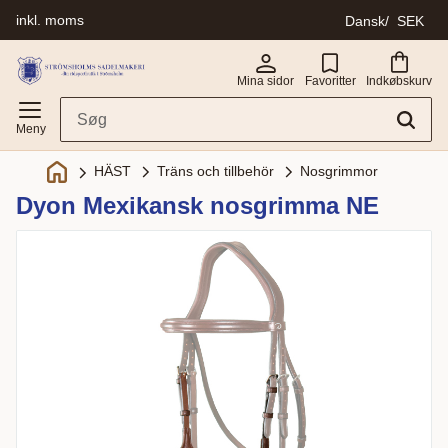
inkl. moms
Dansk
SEK
Menu
Mina sidor
Favoritter
Indkøbskurv
Träns och tillbehör
Nosgrimmor
HÄST
Dyon Mexikansk nosgrimma NE