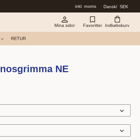
inkl. moms
Dansk
SEK
Mina sidor
Favoritter
Indkøbskurv
RETUR
pnosgrimma NE