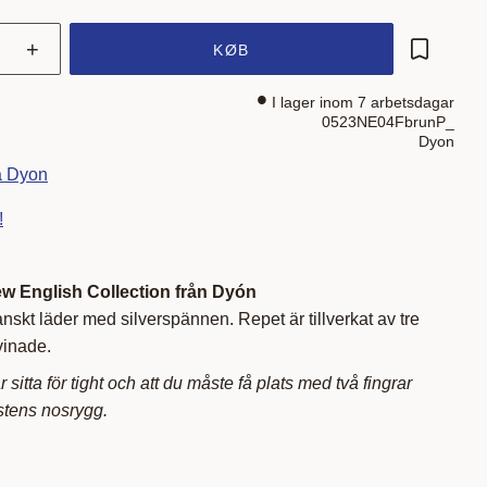
+
KØB
Gem som 
I lager inom 7 arbetsdagar
0523NE04FbrunP_
Dyon
ra Dyon
!
 English Collection från Dyón
kt läder med silverspännen. Repet är tillverkat av tre
vinade.
 sitta för tight och att du måste få plats med två fingrar
stens nosrygg.