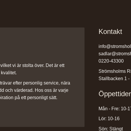
Kontakt
info@stromsho
sadlar@stroms
0220-43300
ilket vi är stolta över. Det är ett
Strömsholms Ri
kvalitet.
Stallbacken 1 -
rävar efter personlig service, nära
dd och värderad. Hos oss är varje
Öppettide
iration på ett personligt sätt.
Mån - Fre: 10-1
Lör: 10-16
Sön: Stängt