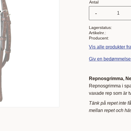
Antal
-
Lagerstatus
Artikelnr.
Producent
Vis alle produkter f
Giv en bedømmelse
Repnosgrimma, New
Repnosgrimma i spans
vaxade rep som är t
Tänk på repet inte får
mellan repet och hä