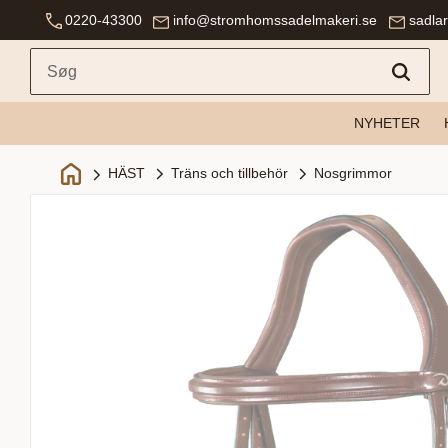
0220-43300
info@stromhomssadelmakeri.se
sadla
NYHETER
Träns och tillbehör
Nosgrimmor
HÄST