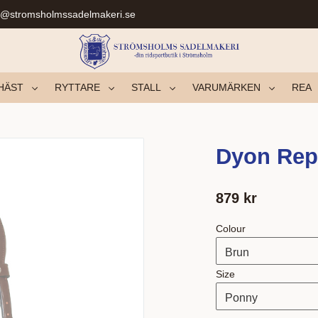
r@stromsholmssadelmakeri.se
HÄST
RYTTARE
STALL
VARUMÄRKEN
REA
Dyon Re
879
kr
Colour
Size