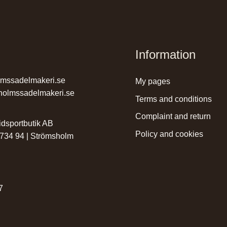
Information
lmssadelmakeri.se
my pages
holmssadelmakeri.se
terms and conditions
complaint and return
dsportbutik AB
policy and cookies
 734 94 | Strömsholm
r
7