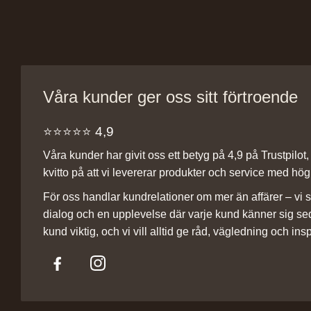
Våra kunder ger oss sitt förtroende
⭐️⭐️⭐️⭐️⭐️ 4,9
Våra kunder har givit oss ett betyg på 4,9 på Trustpilot, v
kvitto på att vi levererar produkter och service med hög 
För oss handlar kundrelationer om mer än affärer – vi st
dialog och en upplevelse där varje kund känner sig se
kund viktig, och vi vill alltid ge råd, vägledning och insp