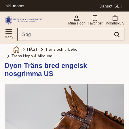
inkl. moms
Dansk
SEK
Menu
Mina sidor
Favoritter
Indkøbskurv
Träns och tillbehör
HÄST
Träns Hopp & Allround
Dyon Träns bred engelsk
nosgrimma US