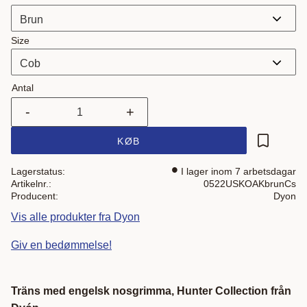
Size
Antal
-
+
KØB
Gem som 
Lagerstatus
I lager inom 7 arbetsdagar
Artikelnr.
0522USKOAKbrunCs
Producent
Dyon
Vis alle produkter fra Dyon
Giv en bedømmelse!
Träns med engelsk nosgrimma,
Hunter Collection från