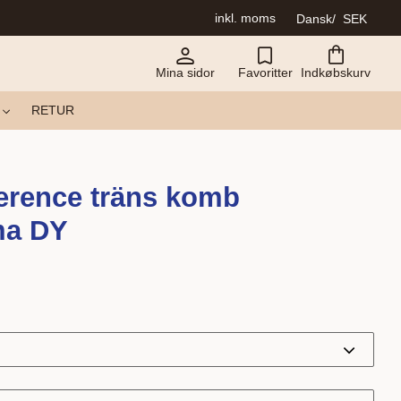
inkl. moms
Dansk
SEK
Mina sidor
Favoritter
Indkøbskurv
RETUR
erence träns komb
ma DY