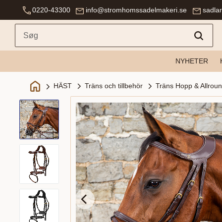
0220-43300
info@stromhomssadelmakeri.se
sadla
NYHETER
Träns och tillbehör
Träns Hopp & Allrou
HÄST