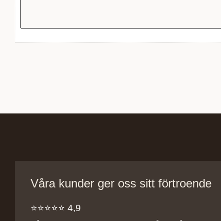
Våra kunder ger oss sitt förtroende
⭐️⭐️⭐️⭐️⭐️ 4,9