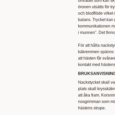
området som kan sky
öronen utsätts för t
och blodflöde vilket 
balans. Trycket kan
kommunikationen mella
i munnen". Det finns
För att hålla nackst
käkremmen spänns åt 
att hästen får svåra
kontakt med hästen
BRUKSANVISNING
Nackstycket skall va
plats skall krysskä
att åka fram. Korsni
nosgrimman som möjli
hästens strupe.