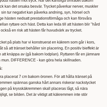
dda hästen mot tryck. När det känsliga området bakom
ryck kan det orsaka besvär. Trycket påverkar nerver, muskler
i sin tur negativt kan påverka andning, syn, hörsel och
 ge hästen nedsatt prestationsförmåga och kan försvåra
n ryttare och häst. Detta kan leda till att hästen blir "hård
 också en risk att hästen får huvudvärk av trycket.
ycket på plats har vi konstruerat en käkrem som går i kors,
så att tränset behåller sin placering. En positiv bieffekt är
re att knäppa av (gå bakom lodplan). Ryttaren får en jämnare
s mun. DIFFERENCE - kan göra hela skillnaden.
:
ra placerat 7 cm bakom öronen. För att hålla tränset på
kremmen spännas ganska hårt annars riskerar nackstycket
ngen på krysskäkremmen skall placeras lågt, så nära
gt, se bilden. Det är viktigt att käkremmen inte stör