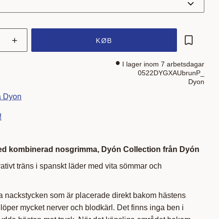
+
KØB
Gem som 
I lager inom 7 arbetsdagar
0522DYGXAUbrunP_
Dyon
ra Dyon
!
med kombinerad nosgrimma, Dyón Collection från Dyón
ativt träns i spanskt läder med vita sömmar och
fta nackstycken som är placerade direkt bakom hästens
 löper mycket nerver och blodkärl. Det finns inga ben i