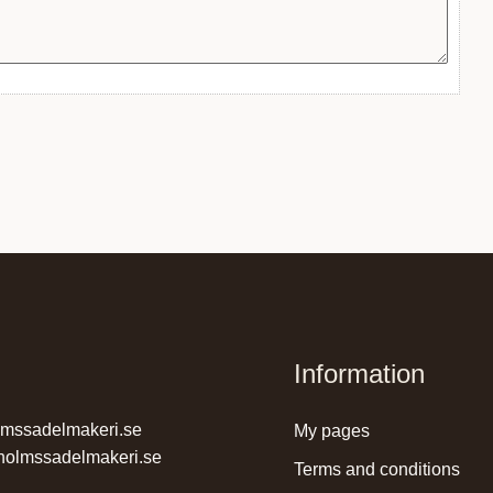
Information
lmssadelmakeri.se
my pages
holmssadelmakeri.se
terms and conditions