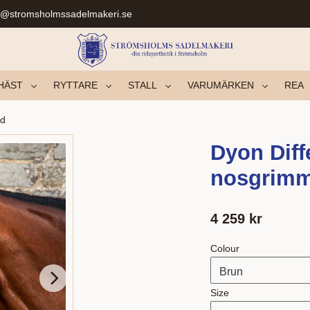
r@stromsholmssadelmakeri.se
HÄST
RYTTARE
STALL
VARUMÄRKEN
REA
nd
Dyon Diff
nosgrim
4 259
kr
Colour
Size