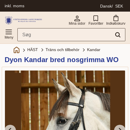
inkl. moms
Dansk
SEK
Menu
Mina sidor
Favoritter
Indkøbskurv
Träns och tillbehör
Kandar
HÄST
Dyon Kandar bred nosgrimma WO