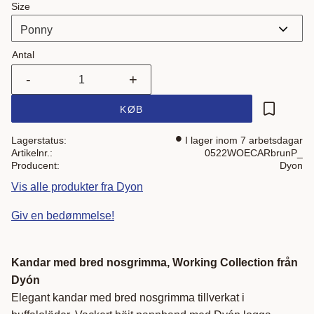
Size
Antal
-
+
KØB
Gem som 
Lagerstatus
I lager inom 7 arbetsdagar
Artikelnr.
0522WOECARbrunP_
Producent
Dyon
Vis alle produkter fra Dyon
Giv en bedømmelse!
Kandar med bred nosgrimma, Working Collection från
Dyón
Elegant kandar med bred nosgrimma tillverkat i