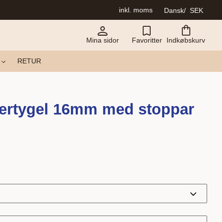
inkl. moms
Dansk
SEK
Mina sidor
Favoritter
Indkøbskurv
RETUR
ertygel 16mm med stoppar