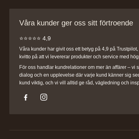
Våra kunder ger oss sitt förtroende
⭐️⭐️⭐️⭐️⭐️ 4,9
Våra kunder har givit oss ett betyg på 4,9 på Trustpilot, v
kvitto på att vi levererar produkter och service med hög 
För oss handlar kundrelationer om mer än affärer – vi st
dialog och en upplevelse där varje kund känner sig se
kund viktig, och vi vill alltid ge råd, vägledning och insp