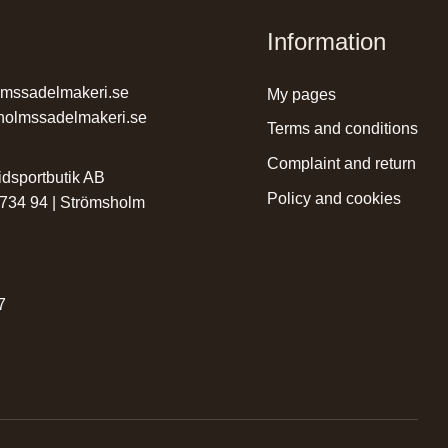
Information
lmssadelmakeri.se
my pages
holmssadelmakeri.se
terms and conditions
complaint and return
dsportbutik AB
policy and cookies
 734 94 | Strömsholm
r
7