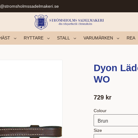
r@stromsholmssadelmakeri.se
HÄST
RYTTARE
STALL
VARUMÄRKEN
REA
Dyon Läd
WO
729
kr
Colour
Size