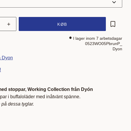
+
KØB
Gem som 
I lager inom 7 arbetsdagar
0523WO05PbrunP_
Dyon
ra Dyon
!
ed stoppar,
Working Collection från Dyón
par i buffaloläder med inåtvänt spänne.
 på dessa tyglar.