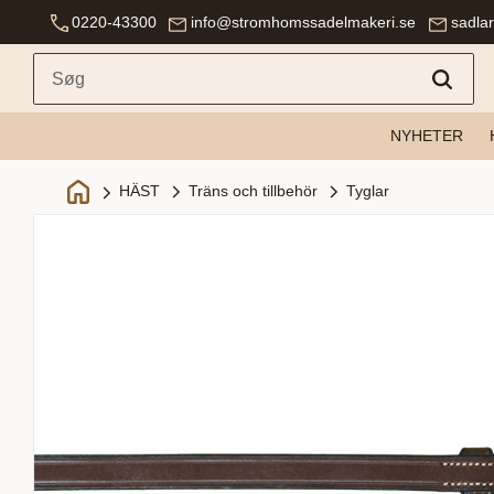
0220-43300
info@stromhomssadelmakeri.se
sadla
NYHETER
Träns och tillbehör
Tyglar
HÄST