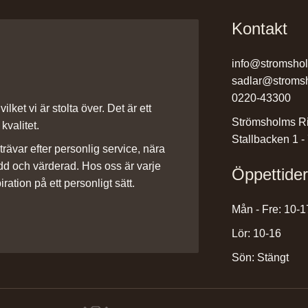
Kontakt
info@stromsho
sadlar@stroms
0220-43300
ilket vi är stolta över. Det är ett
Strömsholms Ri
kvalitet.
Stallbacken 1 -
rävar efter personlig service, nära
dd och värderad. Hos oss är varje
Öppettide
iration på ett personligt sätt.
Mån - Fre: 10-1
Lör: 10-16
Sön: Stängt