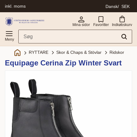
inkl. moms
Dansk
SEK
Menu
Mina sidor
Favoritter
Indkøbskurv
Skor & Chaps & Stövlar
Ridskor
RYTTARE
Equipage Cerina Zip Winter Svart