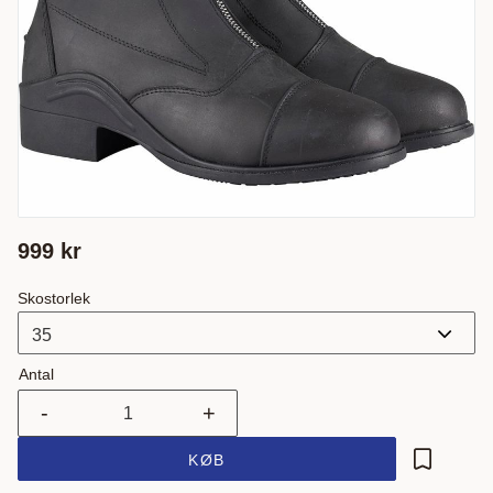
999
kr
Skostorlek
Antal
-
+
KØB
Gem som 