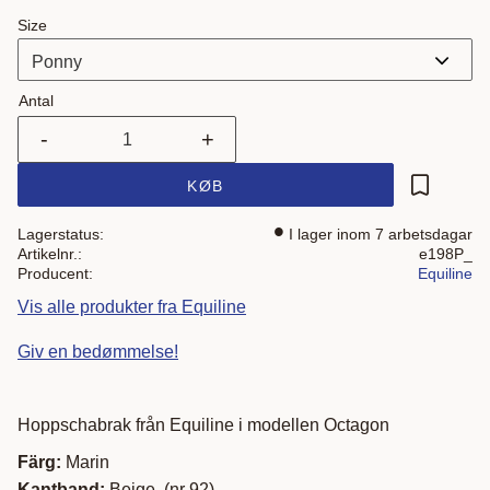
Size
Antal
-
+
KØB
Gem som 
Lagerstatus
I lager inom 7 arbetsdagar
Artikelnr.
e198P_
Producent
Equiline
Vis alle produkter fra Equiline
Giv en bedømmelse!
Hoppschabrak från Equiline i modellen Octagon
Färg:
Marin
Kantband:
Beige (nr 92)