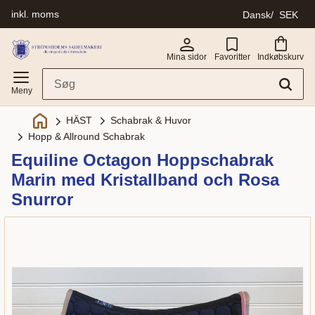
inkl. moms
Dansk
SEK
Menu
Mina sidor
Favoritter
Indkøbskurv
Schabrak & Huvor
HÄST
Hopp & Allround Schabrak
Equiline Octagon Hoppschabrak
Marin med Kristallband och Rosa
Snurror