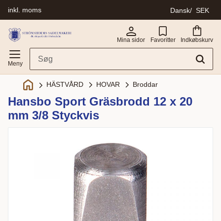
inkl. moms
Dansk
SEK
Menu
Mina sidor
Favoritter
Indkøbskurv
HOVAR
Broddar
HÄSTVÅRD
Hansbo Sport Gräsbrodd 12 x 20
mm 3/8 Styckvis