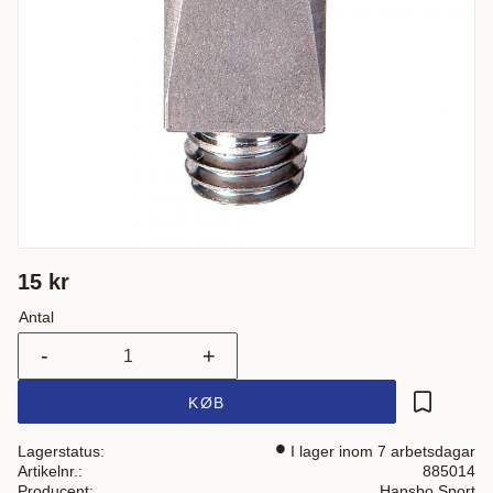
15
kr
Antal
-
+
KØB
Gem som 
Lagerstatus
I lager inom 7 arbetsdagar
Artikelnr.
885014
Producent
Hansbo Sport