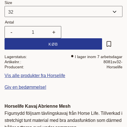
Size
Antal
-
+
KØB
Gem som 
Lagerstatus
I lager inom 7 arbetsdagar
Artikelnr.
8081sv32-
Producent
Horselife
Vis alle produkter fra Horselife
Giv en bedømmelse!
Horselife Kavaj Abrienne Mesh
Figursydd följsam tävlingskavaj från Horse Life. Tillverkad i
stretchigt tunt material med bra andasfunktion som därmed