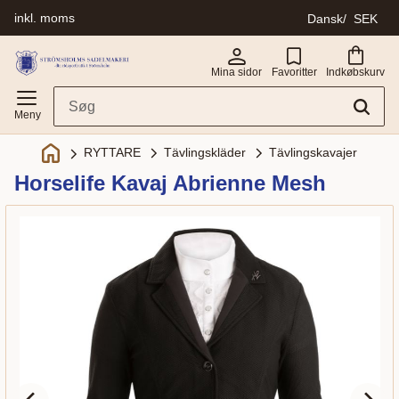
inkl. moms
Dansk
SEK
Menu
Mina sidor
Favoritter
Indkøbskurv
Tävlingskläder
Tävlingskavajer
RYTTARE
Horselife Kavaj Abrienne Mesh