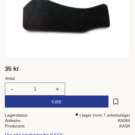
35
kr
Antal
-
+
KØB
Gem som 
Lagerstatus
I lager inom 7 arbetsdagar
Artikelnr.
K6084
Producent
KASK