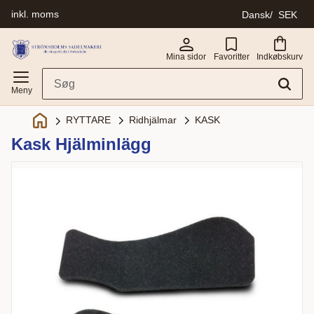
inkl. moms
Dansk
SEK
Menu
Mina sidor
Favoritter
Indkøbskurv
Ridhjälmar
KASK
RYTTARE
Kask Hjälminlägg