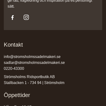
ge råd, vägledning och inspiration på ett personligt
sätt.
Kontakt
info@stromsholmssadelmakeri.se
sadlar@stromsholmssadelmakeri.se
0220-43300
Strömsholms Ridsportbutik AB
Stallbacken 1 - 734 94 | Strömsholm
Öppettider