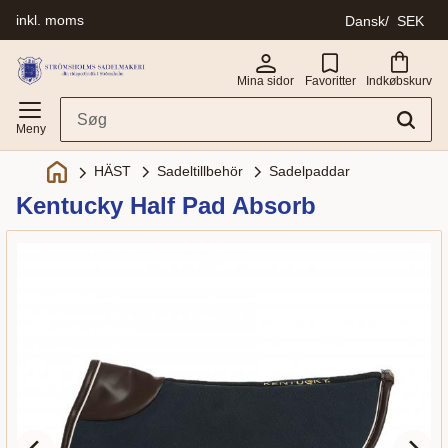
inkl. moms
Dansk
SEK
Menu
Mina sidor
Favoritter
Indkøbskurv
Sadeltillbehör
Sadelpaddar
HÄST
Kentucky Half Pad Absorb