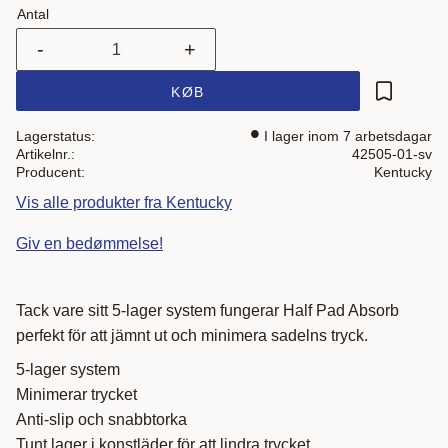
Antal
-
+
KØB
Gem som 
Lagerstatus
I lager inom 7 arbetsdagar
Artikelnr.
42505-01-sv
Producent
Kentucky
Vis alle produkter fra Kentucky
Giv en bedømmelse!
Tack vare sitt 5-lager system fungerar Half Pad Absorb
perfekt för att jämnt ut och minimera sadelns tryck.
5-lager system
Minimerar trycket
Anti-slip och snabbtorka
Tunt lager i konstläder för att lindra trycket