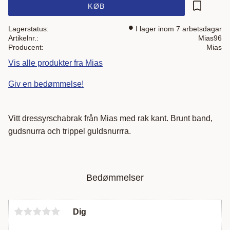
KØB
Gem som 
Lagerstatus
I lager inom 7 arbetsdagar
Artikelnr.
Mias96
Producent
Mias
Vis alle produkter fra Mias
Giv en bedømmelse!
Vitt dressyrschabrak från Mias med rak kant. Brunt band,
gudsnurra och trippel guldsnurrra.
Bedømmelser
Dig