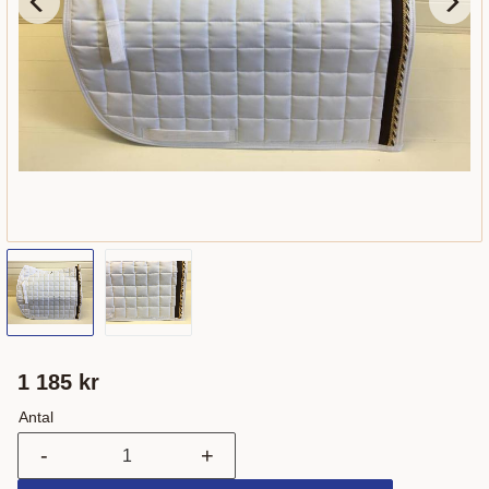
1 185
kr
Antal
-
+