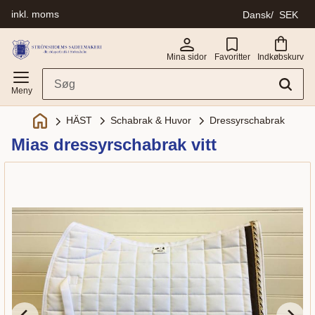
inkl. moms
Dansk
SEK
Menu
Mina sidor
Favoritter
Indkøbskurv
Schabrak & Huvor
Dressyrschabrak
HÄST
Mias dressyrschabrak vitt