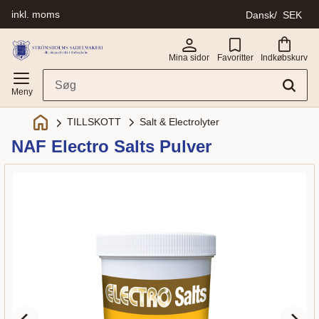
inkl. moms
Dansk
SEK
Menu
Mina sidor
Favoritter
Indkøbskurv
Salt & Electrolyter
TILLSKOTT
NAF Electro Salts Pulver