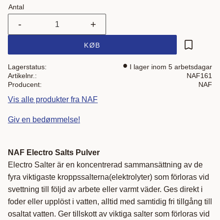
Antal
-
+
KØB
Gem som 
Lagerstatus
I lager inom 5 arbetsdagar
Artikelnr.
NAF161
Producent
NAF
Vis alle produkter fra NAF
Giv en bedømmelse!
NAF Electro Salts Pulver
Electro Salter är en koncentrerad sammansättning av de
fyra viktigaste kroppssalterna(elektrolyter) som förloras vid
svettning till följd av arbete eller varmt väder. Ges direkt i
foder eller upplöst i vatten, alltid med samtidig fri tillgång till
osaltat vatten. Ger tillskott av viktiga salter som förloras vid