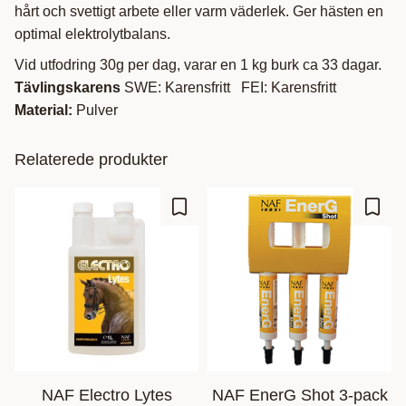
hårt och svettigt arbete eller varm väderlek. Ger hästen en
optimal elektrolytbalans.
Vid utfodring 30g per dag, varar en 1 kg burk ca 33 dagar.
Tävlingskarens
SWE: Karensfritt FEI: Karensfritt
Material:
Pulver
Relaterede produkter
Gem som favorit
Gem s
NAF ​Electro Lytes
NAF EnerG Shot 3-pack