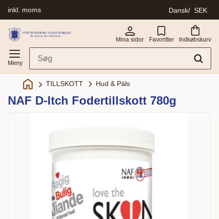
inkl. moms
Dansk
SEK
Menu
Mina sidor
Favoritter
Indkøbskurv
Hud & Päls
TILLSKOTT
NAF D-Itch Fodertillskott 780g