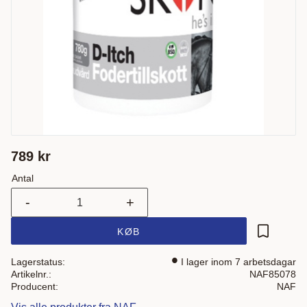
789
kr
Antal
-
+
KØB
Gem som 
Lagerstatus
I lager inom 7 arbetsdagar
Artikelnr.
NAF85078
Producent
NAF