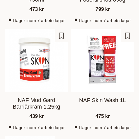
473
kr
799
kr
I lager inom 7 arbetsdagar
I lager inom 7 arbetsdagar
Gem som favorit
Gem s
NAF Mud Gard
NAF Skin Wash 1L
Barriärkräm 1,25kg
439
kr
475
kr
I lager inom 7 arbetsdagar
I lager inom 7 arbetsdagar