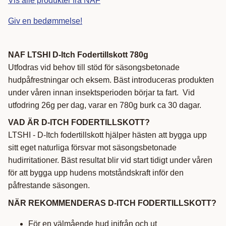
Vis alle produkter fra NAF
Giv en bedømmelse!
NAF LTSHI D-Itch Fodertillskott 780g
Utfodras vid behov till stöd för säsongsbetonade
hudpåfrestningar och eksem. Bäst introduceras produkten
under våren innan insektsperioden börjar ta fart. Vid
utfodring 26g per dag, varar en 780g burk ca 30 dagar.
VAD ÄR
D-ITCH FODERTILLSKOTT?
LTSHI - D-Itch fodertillskott hjälper hästen att bygga upp
sitt eget naturliga försvar mot säsongsbetonade
hudirritationer. Bäst resultat blir vid start tidigt under våren
för att bygga upp hudens motståndskraft inför den
påfrestande säsongen.
NÄR REKOMMENDERAS
D-ITCH FODERTILLSKOTT?
För en välmående hud inifrån och ut