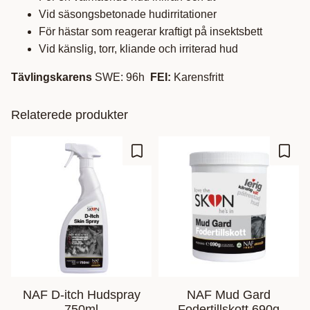
Vid säsongsbetonade hudirritationer
För hästar som reagerar kraftigt på insektsbett
Vid känslig, torr, kliande och irriterad hud
Tävlingskarens
SWE: 96h
FEI:
Karensfritt
Relaterede produkter
Gem som favorit
Gem s
NAF D-itch Hudspray
NAF Mud Gard
750ml
Fodertillskott 690g