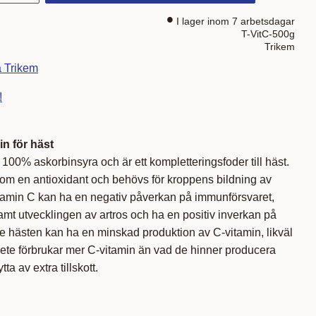
I lager inom 7 arbetsdagar
T-VitC-500g
Trikem
a Trikem
!
in för häst
 100% askorbinsyra och är ett kompletteringsfoder till häst.
som en antioxidant och behövs för kroppens bildning av
vitamin C kan ha en negativ påverkan på immunförsvaret,
mt utvecklingen av artros och ha en positiv inverkan på
e hästen kan ha en minskad produktion av C-vitamin, likväl
bete förbrukar mer C-vitamin än vad de hinner producera
ta av extra tillskott.