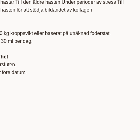
 hästar Till den äldre hästen Under perioder av stress Till
hästen för att stödja bildandet av kollagen
0 kg kroppsvikt eller baserat på uträknad foderstat.
 30 ml per dag.
rhet
örsluten.
 före datum.