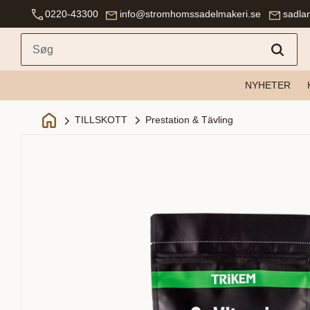
0220-43300
info@stromhomssadelmakeri.se
sadla
NYHETER
Prestation & Tävling
TILLSKOTT