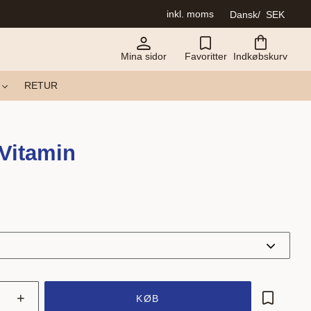
inkl. moms
Dansk
SEK
Mina sidor
Favoritter
Indkøbskurv
RETUR
Vitamin
+
KØB
Gem som 