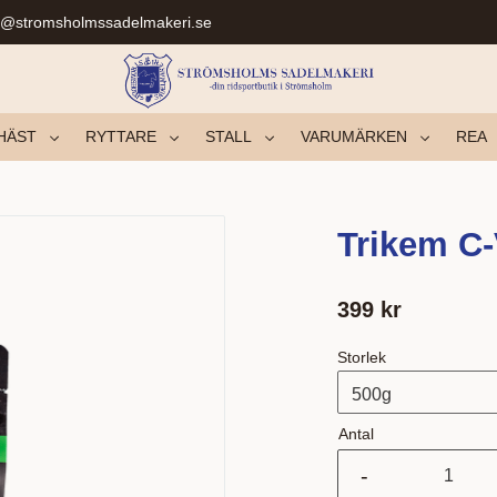
r@stromsholmssadelmakeri.se
HÄST
RYTTARE
STALL
VARUMÄRKEN
REA
Trikem C-
399
kr
Storlek
Antal
-