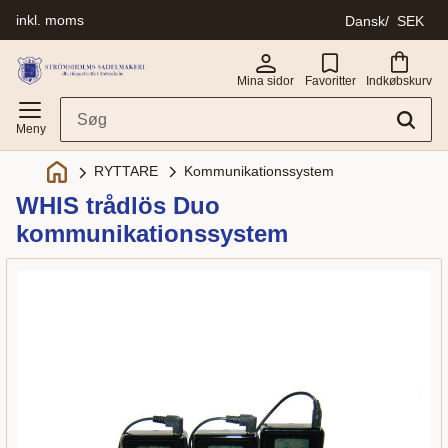
inkl. moms
Dansk
SEK
Menu
Mina sidor
Favoritter
Indkøbskurv
Kommunikationssystem
RYTTARE
WHIS trådlös Duo
kommunikationssystem