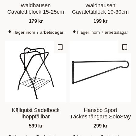
Waldhausen
Waldhausen
Cavalettiblock 15-25cm
Cavalettiblock 10-30cm
179
kr
199
kr
I lager inom 7 arbetsdagar
I lager inom 7 arbetsdagar
Zu Favoriten hinzufügen
Zu Fa
Källquist Sadelbock
Hansbo Sport
ihoppfällbar
Täckeshängare SoloStay
599
kr
299
kr