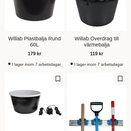
Willab Plastbalja Rund
Willab Överdrag till
60L
värmebalja
179
kr
119
kr
I lager inom 7 arbetsdagar
I lager inom 7 arbetsdagar
Zu Favoriten hinzufügen
Zu Fa