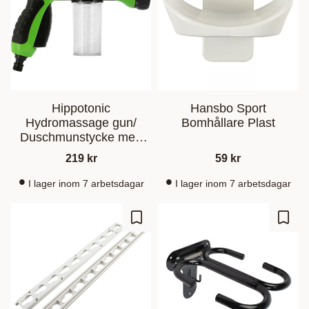
Hippotonic
Hansbo Sport
Hydromassage gun/
Bomhållare Plast
Duschmunstycke med
schampodosering
219
kr
59
kr
I lager inom 7 arbetsdagar
I lager inom 7 arbetsdagar
Zu Favoriten hinzufügen
Zu Fa