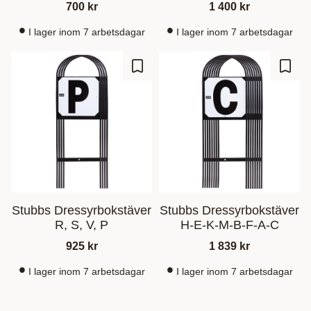
700
kr
1 400
kr
I lager inom 7 arbetsdagar
I lager inom 7 arbetsdagar
Zu Favoriten hinzufügen
Zu Fa
Stubbs Dressyrbokstäver
Stubbs Dressyrbokstäver
R, S, V, P
H-E-K-M-B-F-A-C
925
kr
1 839
kr
I lager inom 7 arbetsdagar
I lager inom 7 arbetsdagar