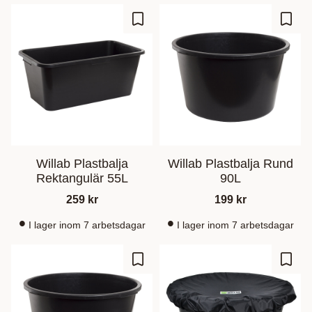
Zu Favoriten hinzufügen
Zu Fa
Willab Plastbalja
Willab Plastbalja Rund
Rektangulär 55L
90L
259
kr
199
kr
I lager inom 7 arbetsdagar
I lager inom 7 arbetsdagar
Zu Favoriten hinzufügen
Zu Fa