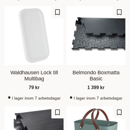
Zu Favoriten hinzufügen
Zu Fa
Waldhausen Lock till
Belmondo Boxmatta
Multibag
Basic
79
kr
1 399
kr
I lager inom 7 arbetsdagar
I lager inom 7 arbetsdagar
Zu Favoriten hinzufügen
Zu Fa