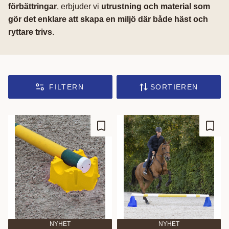
förbättringar
, erbjuder vi
utrustning och material som
gör det enklare att skapa en miljö där både häst och
ryttare trivs
.
FILTERN
SORTIEREN
Zu Favoriten hinzufügen
Zu Fa
NYHET
NYHET