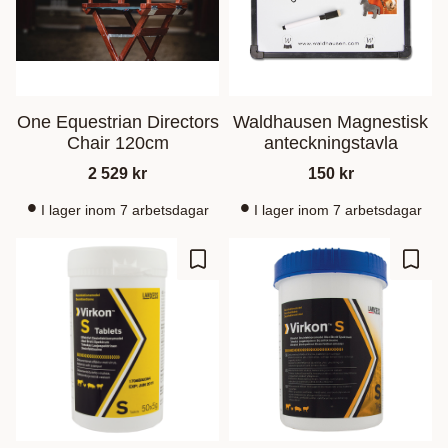
One Equestrian Directors
Waldhausen Magnestisk
Chair 120cm
anteckningstavla
2 529
kr
150
kr
I lager inom 7 arbetsdagar
I lager inom 7 arbetsdagar
Zu Favoriten hinzufügen
Zu Fa