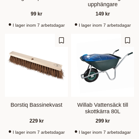
upphängare
99
kr
149
kr
I lager inom 7 arbetsdagar
I lager inom 7 arbetsdagar
Zu Favoriten hinzufügen
Zu Fa
Borstiq Bassinekvast
Willab Vattensäck till
skottkärra 80L
229
kr
299
kr
I lager inom 7 arbetsdagar
I lager inom 7 arbetsdagar