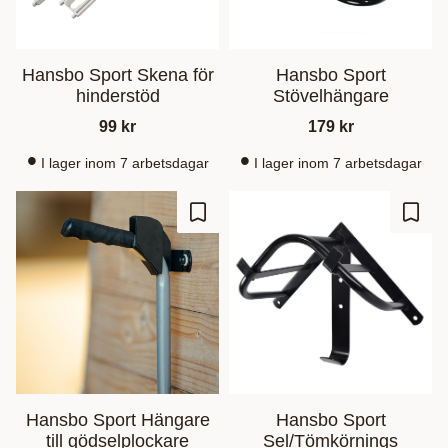
Hansbo Sport Skena för
Hansbo Sport
hinderstöd
Stövelhängare
99
kr
179
kr
I lager inom 7 arbetsdagar
I lager inom 7 arbetsdagar
Zu Favoriten hinzufügen
Zu Fa
Hansbo Sport Hängare
Hansbo Sport
till gödselplockare
Sel/Tömkörnings