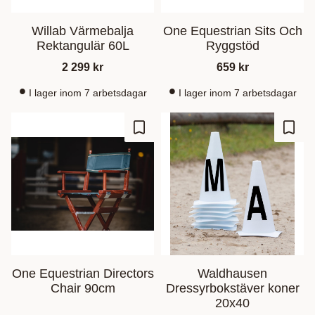
Willab Värmebalja
One Equestrian Sits Och
Rektangulär 60L
Ryggstöd
2 299
kr
659
kr
I lager inom 7 arbetsdagar
I lager inom 7 arbetsdagar
Zu Favoriten hinzufügen
Zu Fa
One Equestrian Directors
Waldhausen
Chair 90cm
Dressyrbokstäver koner
20x40