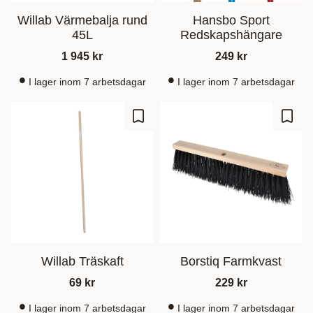
Willab Värmebalja rund
Hansbo Sport
45L
Redskapshängare
1 945
kr
249
kr
I lager inom 7 arbetsdagar
I lager inom 7 arbetsdagar
Zu Favoriten hinzufügen
Zu Fa
Willab Träskaft
Borstiq Farmkvast
69
kr
229
kr
I lager inom 7 arbetsdagar
I lager inom 7 arbetsdagar