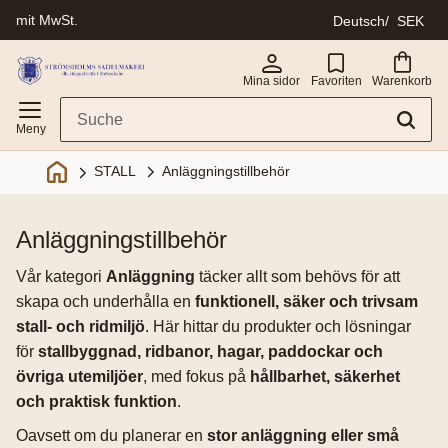
mit MwSt.
Deutsch
SEK
Menü
Mina sidor
Favoriten
Warenkorb
Anläggningstillbehör
STALL
anläggningstillbehör
Vår kategori
Anläggning
täcker allt som behövs för att
skapa och underhålla en
funktionell, säker och trivsam
stall- och ridmiljö
. Här hittar du produkter och lösningar
för
stallbyggnad, ridbanor, hagar, paddockar och
övriga utemiljöer
, med fokus på
hållbarhet, säkerhet
och praktisk funktion
.
Oavsett om du planerar en
stor anläggning eller små