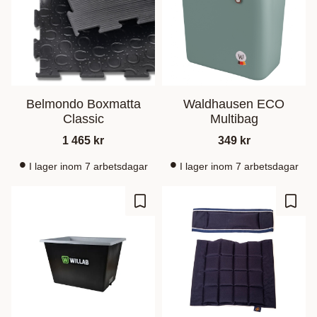
Belmondo Boxmatta
Waldhausen ECO
Classic
Multibag
1 465
kr
349
kr
I lager inom 7 arbetsdagar
I lager inom 7 arbetsdagar
Zu Favoriten hinzufügen
Zu Fa