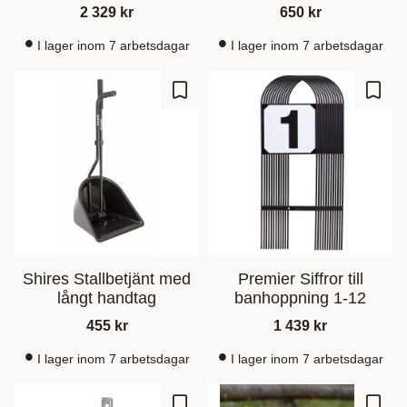
2 329
kr
650
kr
I lager inom 7 arbetsdagar
I lager inom 7 arbetsdagar
Zu Favoriten hinzufügen
Zu Fa
Shires Stallbetjänt med
Premier Siffror till
långt handtag
banhoppning 1-12
455
kr
1 439
kr
I lager inom 7 arbetsdagar
I lager inom 7 arbetsdagar