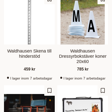
Zu Favoriten hinzufügen
Zu Fa
Waldhausen Skena till
Waldhausen
hinderstöd
Dressyrbokstäver koner
20x60
459
kr
785
kr
I lager inom 7 arbetsdagar
I lager inom 7 arbetsdagar
Zu Favoriten hinzufügen
Zu Fa