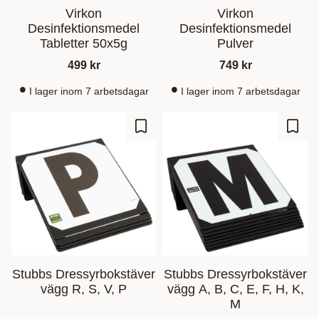
Virkon
Virkon
Desinfektionsmedel
Desinfektionsmedel
Tabletter 50x5g
Pulver
499
kr
749
kr
I lager inom 7 arbetsdagar
I lager inom 7 arbetsdagar
Zu Favoriten hinzufügen
Zu Fa
Stubbs Dressyrbokstäver
Stubbs Dressyrbokstäver
vägg R, S, V, P
vägg A, B, C, E, F, H, K,
M