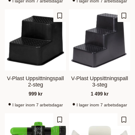
I lager inom 7 arbetsdagar
I lager inom 7 arbetsdagar
Zu Favoriten hinzufügen
Zu Fa
V-Plast Uppsittningspall
V-Plast Uppsittningspall
2-steg
3-steg
999
kr
1 499
kr
I lager inom 7 arbetsdagar
I lager inom 7 arbetsdagar
Zu Favoriten hinzufügen
Zu Fa