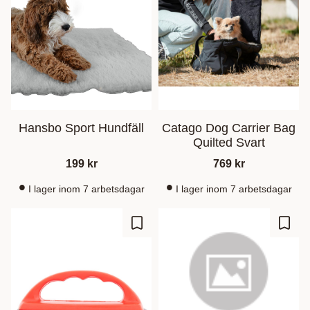
Hansbo Sport Hundfäll
Catago Dog Carrier Bag
Quilted Svart
199
kr
769
kr
I lager inom 7 arbetsdagar
I lager inom 7 arbetsdagar
Zu Favoriten hinzufügen
Zu Fa