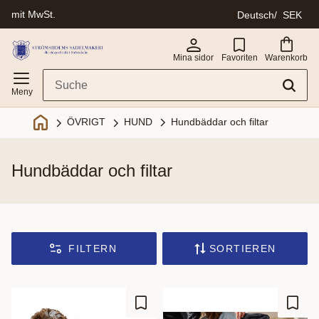
mit MwSt.
Deutsch
SEK
Menü
Mina sidor
Favoriten
Warenkorb
Hundbäddar och filtar
ÖVRIGT
HUND
hundbäddar och filtar
FILTERN
SORTIEREN
Zu Favoriten hinzufügen
Zu Fa