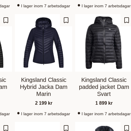
sdagar
I lager inom 7 arbetsdagar
I lager inom 7 arbetsdagar
Zu Favoriten hinzufügen
Zu Favoriten hinzufügen
Zu
sic
Kingsland Classic
Kingsland Classic
Dam
Hybrid Jacka Dam
padded jacket Dam
Marin
Svart
2 199
kr
1 899
kr
sdagar
I lager inom 7 arbetsdagar
I lager inom 7 arbetsdagar