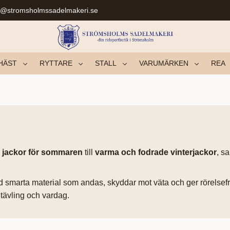
r@stromsholmssadelmakeri.se
HÄST
RYTTARE
STALL
VARUMÄRKEN
REA
ta jackor för sommaren
till
varma och fodrade vinterjackor
, s
smarta material som andas, skyddar mot väta och ger rörelsefrihe
, tävling och vardag.