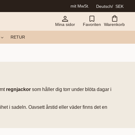
mit MwSt.
Deutsch
SEK
Mina sidor
Favoriten
Warenkorb
RETUR
amt
regnjackor
som håller dig torr under blöta dagar i
t i sadeln. Oavsett årstid eller väder finns det en