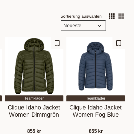
Sortierung auswählen
Anz
 Favoriten hinzufügen
Zu Favoriten hinzufügen
Zu Fav
Teamkläder
Teamkläder
Clique Idaho Jacket
Clique Idaho Jacket
Women Dimmgrön
Women Fog Blue
855
kr
855
kr