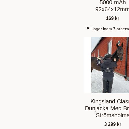
5000 mAh
92x64x12m
169
kr
I lager inom 7 arbet
Kingsland Clas
Dunjacka Med Br
Strömsholm
Sadelmakeri
3 299
kr