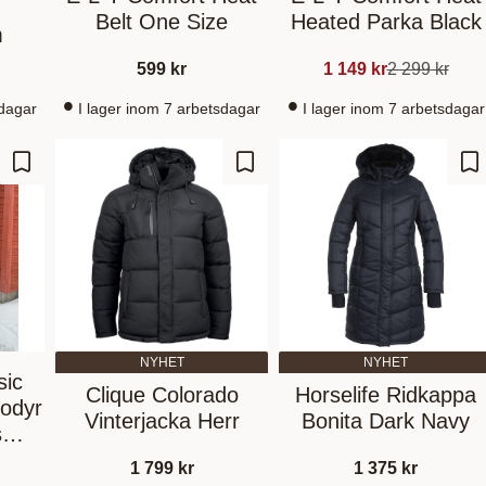
Belt One Size
Heated Parka Black
m
599
kr
1 149
kr
2 299
kr
sdagar
I lager inom 7 arbetsdagar
I lager inom 7 arbetsdagar
Zu Favoriten hinzufügen
Zu Favoriten hinzufügen
Zu
NYHET
NYHET
sic
Clique Colorado
Horselife Ridkappa
odyr
Vinterjacka Herr
Bonita Dark Navy
s
1 799
kr
1 375
kr