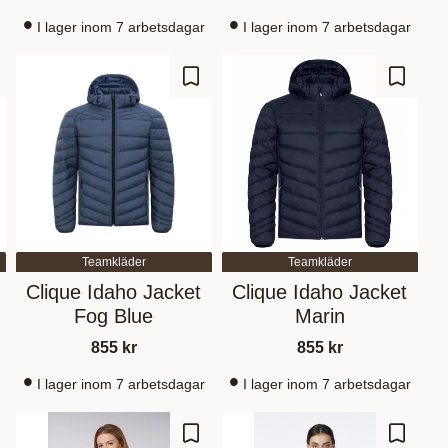
I lager inom 7 arbetsdagar
I lager inom 7 arbetsdagar
 Favoriten hinzufügen
Zu Favoriten hinzufügen
Zu Fav
Teamkläder
Teamkläder
Clique Idaho Jacket
Clique Idaho Jacket
Fog Blue
Marin
855
kr
855
kr
I lager inom 7 arbetsdagar
I lager inom 7 arbetsdagar
 Favoriten hinzufügen
Zu Favoriten hinzufügen
Zu Fav