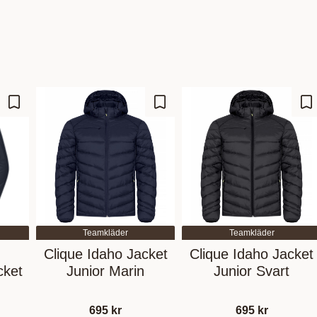
Zu Favoriten hinzufügen
Zu Favoriten hinzufügen
Zu
Teamkläder
Teamkläder
Clique Idaho Jacket
Clique Idaho Jacket
cket
Junior Marin
Junior Svart
695
kr
695
kr