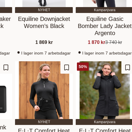
NYHET
Kampanjvara
aker
Equiline Downjacket
Equiline Gasic
ck
Women’s Black
Bomber Lady Jacket
Argento
1 869
kr
1 870
kr
3 740
kr
sdagar
I lager inom 7 arbetsdagar
I lager inom 7 arbetsdagar
50
%
Zu Favoriten hinzufügen
Zu Favoriten hinzufügen
Zu
NYHET
Kampanjvara
ank
E·L·T Comfort Heat
E·L·T Comfort Heat