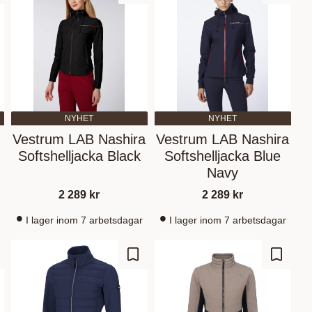
NYHET
NYHET
Vestrum LAB Nashira
Vestrum LAB Nashira
Softshelljacka Black
Softshelljacka Blue
Navy
2 289
kr
2 289
kr
I lager inom 7 arbetsdagar
I lager inom 7 arbetsdagar
 Favoriten hinzufügen
Zu Favoriten hinzufügen
Zu Fav