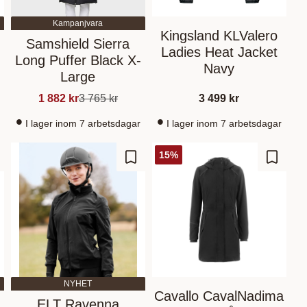
Kampanjvara
Kingsland KLValero
Samshield Sierra
Ladies Heat Jacket
Long Puffer Black X-
Navy
Large
1 882
kr
3 765
kr
3 499
kr
I lager inom 7 arbetsdagar
I lager inom 7 arbetsdagar
15
%
 Favoriten hinzufügen
Zu Favoriten hinzufügen
Zu Fav
NYHET
Cavallo CavalNadima
ELT Ravenna