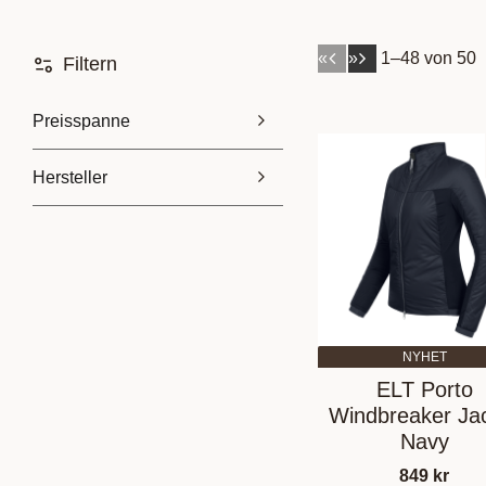
«
»
1–
48
von
50
Filtern
Preisspanne
Hersteller
169
3 499
Catago
1
Cavallo
2
Clique
17
E.L.T
5
Mehr anzeigen
NYHET
ELT Porto
Windbreaker Ja
Navy
849
kr