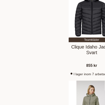
Teamkläder
Clique Idaho Ja
Svart
855
kr
I lager inom 7 arbet