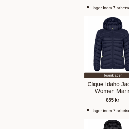
I lager inom 7 arbet
Teamkläder
Clique Idaho Ja
Women Mari
855
kr
I lager inom 7 arbet