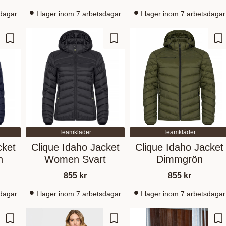
sdagar
I lager inom 7 arbetsdagar
I lager inom 7 arbetsdagar
Zu Favoriten hinzufügen
Zu Favoriten hinzufügen
Zu
Teamkläder
Teamkläder
cket
Clique Idaho Jacket
Clique Idaho Jacket
n
Women Svart
Dimmgrön
855
kr
855
kr
sdagar
I lager inom 7 arbetsdagar
I lager inom 7 arbetsdagar
Zu Favoriten hinzufügen
Zu Favoriten hinzufügen
Zu