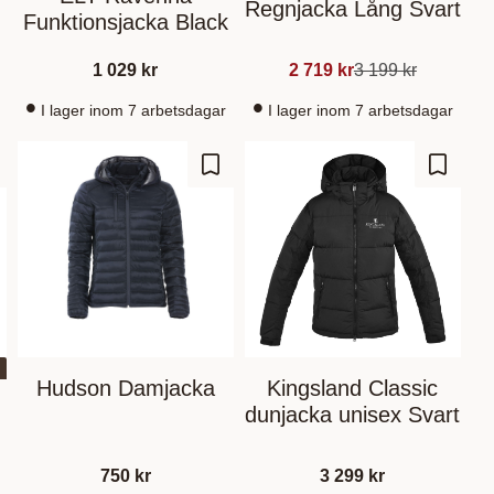
Regnjacka Lång Svart
Funktionsjacka Black
1 029
kr
2 719
kr
3 199
kr
I lager inom 7 arbetsdagar
I lager inom 7 arbetsdagar
 Favoriten hinzufügen
Zu Favoriten hinzufügen
Zu Fav
Hudson Damjacka
Kingsland Classic
dunjacka unisex Svart
750
kr
3 299
kr