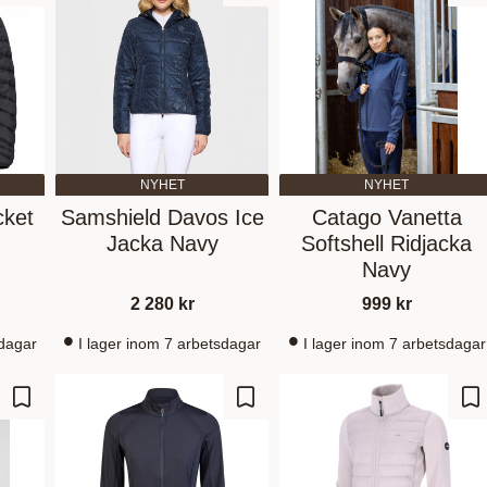
NYHET
NYHET
cket
Samshield Davos Ice
Catago Vanetta
Jacka Navy
Softshell Ridjacka
Navy
2 280
kr
999
kr
sdagar
I lager inom 7 arbetsdagar
I lager inom 7 arbetsdagar
Zu Favoriten hinzufügen
Zu Favoriten hinzufügen
Zu