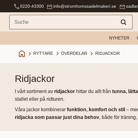
0220-43300
info@stromhomssadelmakeri.se
sadla
NYHETER
ÖVERDELAR
RIDJACKOR
RYTTARE
ridjackor
I vårt sortiment av
ridjackor
hittar du allt från
tunna, lät
stallet eller på ridturen.
Våra jackor kombinerar
funktion, komfort och stil
– med 
ridjacka som passar just dina behov
, både för träning