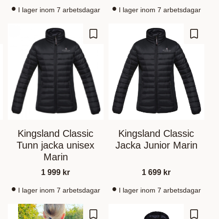
I lager inom 7 arbetsdagar
I lager inom 7 arbetsdagar
 Favoriten hinzufügen
Zu Favoriten hinzufügen
Zu Fav
Kingsland Classic
Kingsland Classic
Tunn jacka unisex
Jacka Junior Marin
Marin
1 999
kr
1 699
kr
I lager inom 7 arbetsdagar
I lager inom 7 arbetsdagar